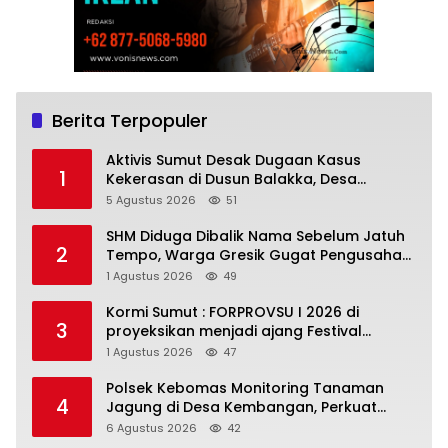
Berita Terpopuler
Aktivis Sumut Desak Dugaan Kasus
1
Kekerasan di Dusun Balakka, Desa
Gunung Malintang Diusut Tuntas
5 Agustus 2026
51
SHM Diduga Dibalik Nama Sebelum Jatuh
2
Tempo, Warga Gresik Gugat Pengusaha
Rokok dan Somasi Kepala Desa
1 Agustus 2026
49
Kormi Sumut : FORPROVSU I 2026 di
3
proyeksikan menjadi ajang Festival
Olahraga Masyarakat dengan Pegiat
1 Agustus 2026
47
terbanyak di Indonesia
Polsek Kebomas Monitoring Tanaman
4
Jagung di Desa Kembangan, Perkuat
Dukungan Ketahanan Pangan Nasional
6 Agustus 2026
42