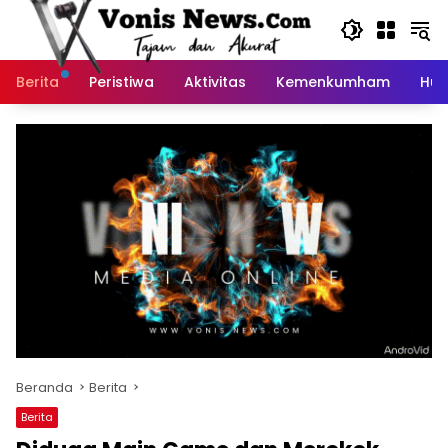
Langsung
ke
konten
Berita
Peristiwa
Aktivitas
Kemenkumham
Huk
Beranda
Berita
Berita