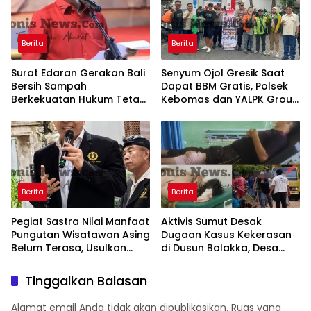
Berita
Berita
Surat Edaran Gerakan Bali
Senyum Ojol Gresik Saat
Bersih Sampah
Dapat BBM Gratis, Polsek
Berkekuatan Hukum Tetap,
Kebomas dan YALPK Group
Gubernur Bali Menang di
Gelar Bakti Sosial
PTUN dan Banding
Berita
Berita
Pegiat Sastra Nilai Manfaat
Aktivis Sumut Desak
Pungutan Wisatawan Asing
Dugaan Kasus Kekerasan
Belum Terasa, Usulkan
di Dusun Balakka, Desa
BLUD dan Transparansi
Gunung Malintang Diusut
Digital Dana PWA
Tuntas
Tinggalkan Balasan
Alamat email Anda tidak akan dipublikasikan.
Ruas yang