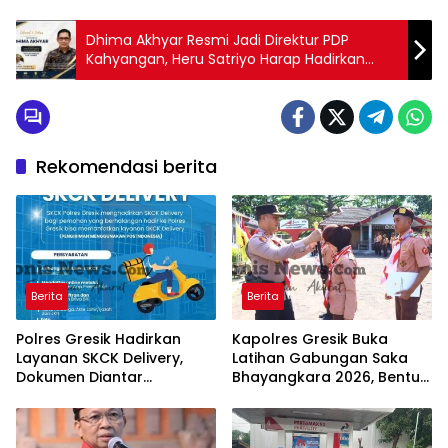
Dhima Akhyar Resmi Jadi Direktur PDP
Kahyangan, Heru Satriyo Harap Hadirkan
Tata Kelola Profesional
Rekomendasi berita
Berita
Berita
Polres Gresik Hadirkan
Kapolres Gresik Buka
Layanan SKCK Delivery,
Latihan Gabungan Saka
Dokumen Diantar
Bhayangkara 2026, Bentuk
Langsung ke Rumah
Generasi Muda
Pemohon
Berkarakter dan Peduli
Kamtibmas