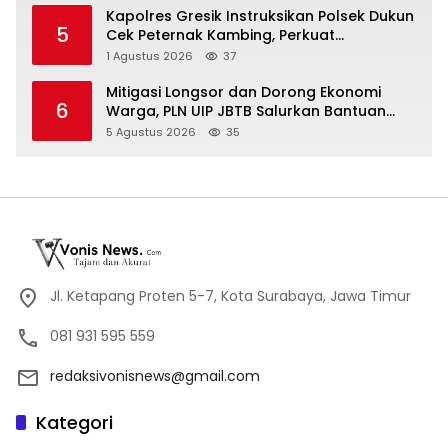
Kapolres Gresik Instruksikan Polsek Dukun
5
Cek Peternak Kambing, Perkuat
Ketahanan Pangan Nasional
1 Agustus 2026
37
Mitigasi Longsor dan Dorong Ekonomi
6
Warga, PLN UIP JBTB Salurkan Bantuan
Konservasi 4.000 Pohon Aren Genjah Asal
5 Agustus 2026
35
Aceh di Banyuwangi
Jl. Ketapang Proten 5-7, Kota Surabaya, Jawa Timur
081 931 595 559
redaksivonisnews@gmail.com
Kategori