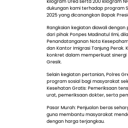
kilogram Urea serta 200 kilogram N
dukungan kami terhadap program
2025 yang dicanangkan Bapak Presid
Rangkaian kegiatan diawali denga
dari pihak Ponpes Madinatul Ilmi, di
Penandatanganan Nota Kesepahama
dan Kantor Imigrasi Tanjung Perak. 
konkret dalam memperkuat sinergi li
Gresik.
Selain kegiatan pertanian, Polres G
program sosial bagi masyarakat sekit
Kesehatan Gratis: Pemeriksaan tensi
urat, pemeriksaan dokter, serta pem
Pasar Murah: Penjualan beras sehar
guna membantu masyarakat menda
dengan harga terjangkau.