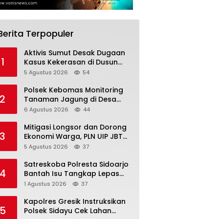
Berita Terpopuler
Aktivis Sumut Desak Dugaan
1
Kasus Kekerasan di Dusun
Balakka, Desa Gunung
5 Agustus 2026
54
Malintang Diusut Tuntas
Polsek Kebomas Monitoring
2
Tanaman Jagung di Desa
Kembangan, Perkuat
6 Agustus 2026
44
Dukungan Ketahanan Pangan
Nasional
Mitigasi Longsor dan Dorong
3
Ekonomi Warga, PLN UIP JBTB
Salurkan Bantuan Konservasi
5 Agustus 2026
37
4.000 Pohon Aren Genjah Asal
Aceh di Banyuwangi
Satreskoba Polresta Sidoarjo
4
Bantah Isu Tangkap Lepas
Delapan Terduga
1 Agustus 2026
37
Penyalahgunaan Narkoba di
Porong
Kapolres Gresik Instruksikan
5
Polsek Sidayu Cek Lahan