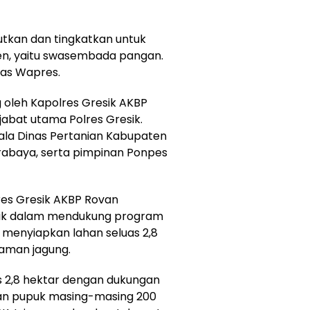
njutkan dan tingkatkan untuk
en, yaitu swasembada pangan.
egas Wapres.
g oleh Kapolres Gresik AKBP
abat utama Polres Gresik.
pala Dinas Pertanian Kabupaten
rabaya, serta pimpinan Ponpes
es Gresik AKBP Rovan
ik dalam mendukung program
menyiapkan lahan seluas 2,8
naman jagung.
s 2,8 hektar dengan dukungan
dan pupuk masing-masing 200