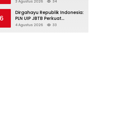
Cabai, Perkuat Ketahanan
3 Agustus 2026
34
Pangan dan Stabilitas Harga
Dirgahayu Republik Indonesia:
6
PLN UIP JBTB Perkuat
Kepemimpinan Perempuan
4 Agustus 2026
33
melalui Srikandi Movement
2026