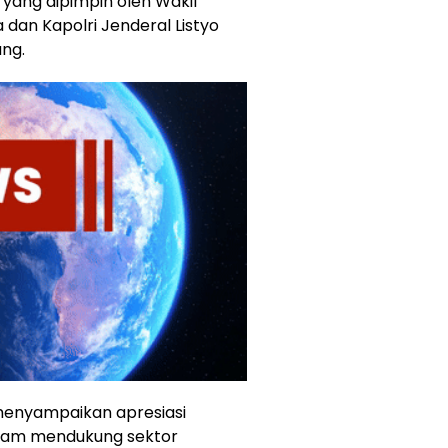
ang dipimpin oleh Wakil
dan Kapolri Jenderal Listyo
ng.
enyampaikan apresiasi
dalam mendukung sektor