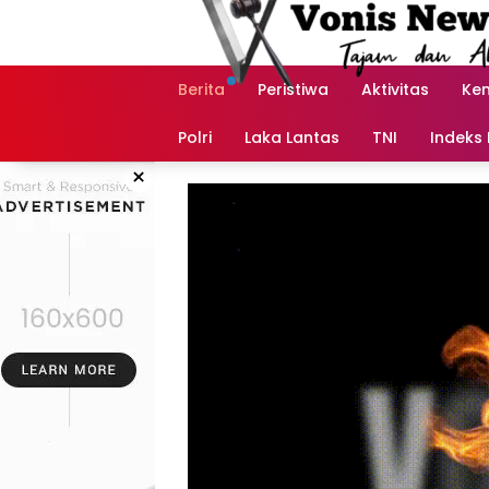
Langsung
ke
konten
Berita
Peristiwa
Aktivitas
Ke
Polri
Laka Lantas
TNI
Indeks 
×