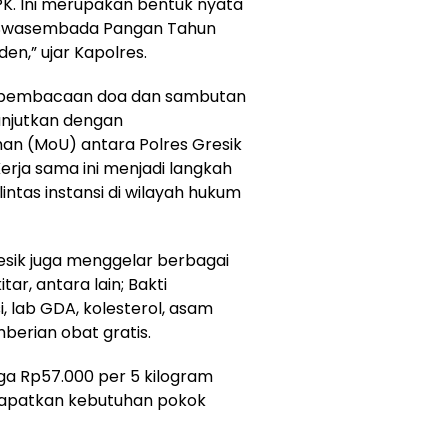
PK. Ini merupakan bentuk nyata
 Swasembada Pangan Tahun
en,” ujar Kapolres.
n pembacaan doa dan sambutan
lanjutkan dengan
n (MoU) antara Polres Gresik
Kerja sama ini menjadi langkah
ntas instansi di wilayah hukum
resik juga menggelar berbagai
ar, antara lain; Bakti
, lab GDA, kolesterol, asam
berian obat gratis.
ga Rp57.000 per 5 kilogram
patkan kebutuhan pokok