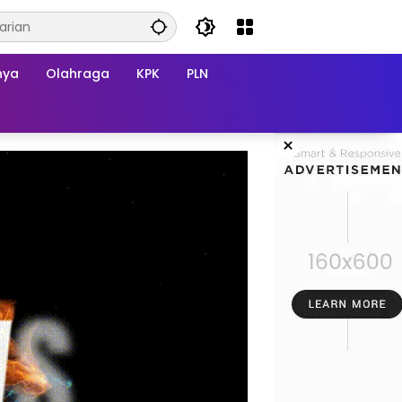
nya
Olahraga
KPK
PLN
×