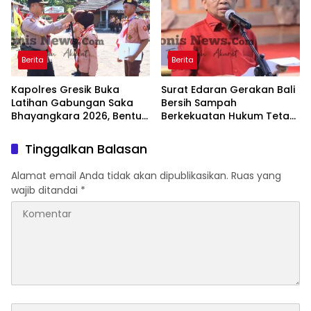
Berita
Berita
Kapolres Gresik Buka
Surat Edaran Gerakan Bali
Latihan Gabungan Saka
Bersih Sampah
Bhayangkara 2026, Bentuk
Berkekuatan Hukum Tetap,
Generasi Muda
Gubernur Bali Menang di
Berkarakter dan Peduli
PTUN dan Banding
Tinggalkan Balasan
Kamtibmas
Alamat email Anda tidak akan dipublikasikan.
Ruas yang
wajib ditandai
*