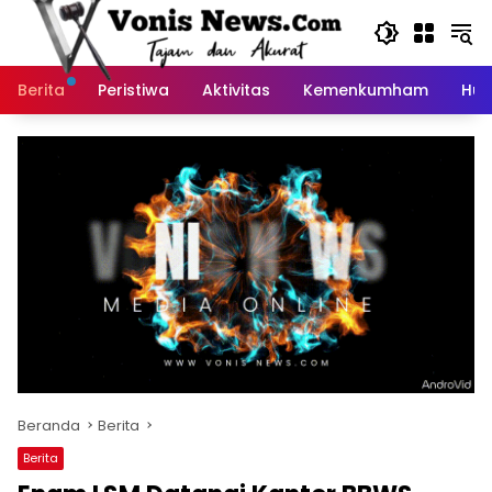
Langsung
ke
konten
Berita
Peristiwa
Aktivitas
Kemenkumham
Huk
Beranda
Berita
Berita