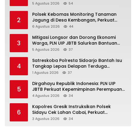
Gunung Malintang Diusut Tuntas
5 Agustus 2026
54
Polsek Kebomas Monitoring Tanaman
2
Jagung di Desa Kembangan, Perkuat
Dukungan Ketahanan Pangan Nasional
6 Agustus 2026
44
Mitigasi Longsor dan Dorong Ekonomi
3
Warga, PLN UIP JBTB Salurkan Bantuan
Konservasi 4.000 Pohon Aren Genjah Asal
5 Agustus 2026
37
Aceh di Banyuwangi
Satreskoba Polresta Sidoarjo Bantah Isu
4
Tangkap Lepas Delapan Terduga
Penyalahgunaan Narkoba di Porong
1 Agustus 2026
37
Dirgahayu Republik Indonesia: PLN UIP
5
JBTB Perkuat Kepemimpinan Perempuan
melalui Srikandi Movement 2026
4 Agustus 2026
34
Kapolres Gresik Instruksikan Polsek
6
Sidayu Cek Lahan Cabai, Perkuat
Ketahanan Pangan dan Stabilitas Harga
3 Agustus 2026
34