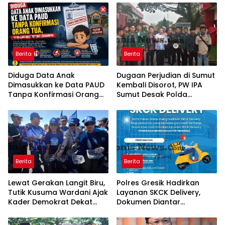
Berita
Berita
Diduga Data Anak
Dugaan Perjudian di Sumut
Dimasukkan ke Data PAUD
Kembali Disorot, PW IPA
Tanpa Konfirmasi Orang
Sumut Desak Polda
Tua, Sejumlah Anak
Bertindak Tegas
Disebut Terdampak
Berita
Berita
Lewat Gerakan Langit Biru,
Polres Gresik Hadirkan
Tutik Kusuma Wardani Ajak
Layanan SKCK Delivery,
Kader Demokrat Dekat
Dokumen Diantar
dengan Rakyat Melalui
Langsung ke Rumah
Kerja Nyata
Pemohon