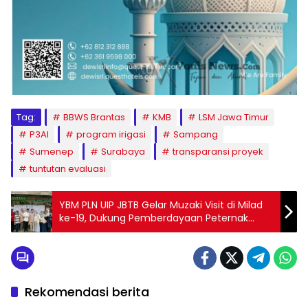
Tag:
BBWS Brantas
KMB
LSM Jawa Timur
P3AI
program irigasi
Sampang
Sumenep
Surabaya
transparansi proyek
tuntutan evaluasi
YBM PLN UIP JBTB Gelar Muzaki Visit di Milad
ke-19, Dukung Pemberdayaan Peternak
Ayam di Karah
Rekomendasi berita