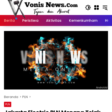
Langsung
ke
konten
Berita
Peristiwa
Aktivitas
Kemenkumham
Huk
Beranda
PLN
PLN