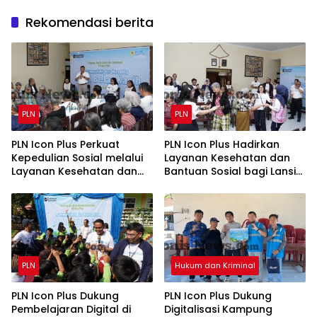
Rekomendasi berita
PLN
PLN
PLN Icon Plus Perkuat
PLN Icon Plus Hadirkan
Kepedulian Sosial melalui
Layanan Kesehatan dan
Layanan Kesehatan dan
Bantuan Sosial bagi Lansia
Bantuan Komprehensif
di Rumah Belas Kasih
bagi Lansia di Malang
Malang
PLN
Hukum dan Kriminal
PLN Icon Plus Dukung
PLN Icon Plus Dukung
Pembelajaran Digital di
Digitalisasi Kampung