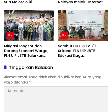
SDN Mojorejo 01
Nelayan melalui Internet
Gratis di Desa Nelayan
Rajatama
PLN
PLN
Mitigasi Longsor dan
Sambut HUT RI Ke-81,
Dorong Ekonomi Warga,
Srikandi PLN UIP JBTB
PLN UIP JBTB Salurkan
Edukasi Siaga
Bantuan Konservasi 4.000
Kebencanaan dan Bentuk
Pohon Aren Genjah Asal
Komunitas Perempuan
Tinggalkan Balasan
Aceh di Banyuwangi
Tangguh Simacan
Banyuwangi.
Alamat email Anda tidak akan dipublikasikan.
Ruas yang
wajib ditandai
*