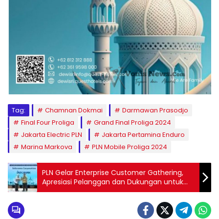
Tag:
Chamnan Dokmai
Darmawan Prasodjo
Final Four Proliga
Grand Final Proliga 2024
Jakarta Electric PLN
Jakarta Pertamina Enduro
Marina Markova
PLN Mobile Proliga 2024
PLN Gelar Enterprise Customer Gathering,
Apresiasi Pelanggan dan Dukungan untuk
Investasi dan Pertumbuhan Ekonomi
Nasional