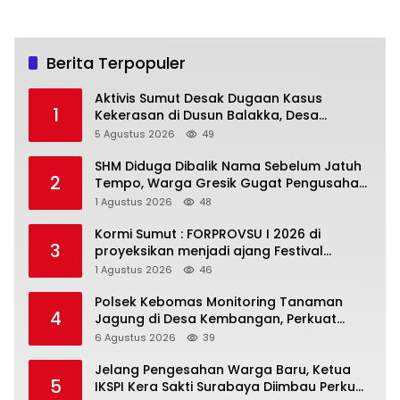
Berita Terpopuler
Aktivis Sumut Desak Dugaan Kasus
1
Kekerasan di Dusun Balakka, Desa
Gunung Malintang Diusut Tuntas
5 Agustus 2026
49
SHM Diduga Dibalik Nama Sebelum Jatuh
2
Tempo, Warga Gresik Gugat Pengusaha
Rokok dan Somasi Kepala Desa
1 Agustus 2026
48
Kormi Sumut : FORPROVSU I 2026 di
3
proyeksikan menjadi ajang Festival
Olahraga Masyarakat dengan Pegiat
1 Agustus 2026
46
terbanyak di Indonesia
Polsek Kebomas Monitoring Tanaman
4
Jagung di Desa Kembangan, Perkuat
Dukungan Ketahanan Pangan Nasional
6 Agustus 2026
39
Jelang Pengesahan Warga Baru, Ketua
5
IKSPI Kera Sakti Surabaya Diimbau Perkuat