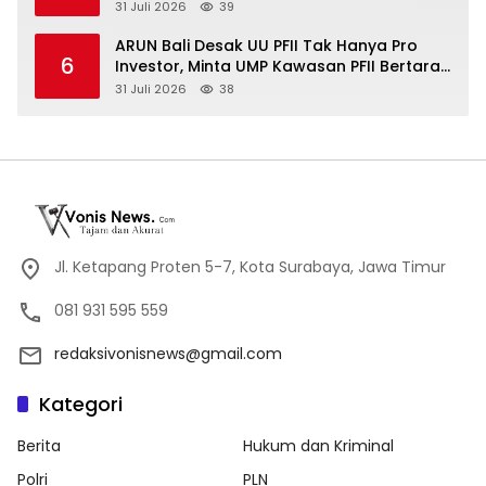
Pembinaan dan Jaga Kondusivitas
31 Juli 2026
39
ARUN Bali Desak UU PFII Tak Hanya Pro
6
Investor, Minta UMP Kawasan PFII Bertaraf
Internasional
31 Juli 2026
38
Jl. Ketapang Proten 5-7, Kota Surabaya, Jawa Timur
081 931 595 559
redaksivonisnews@gmail.com
Kategori
Berita
Hukum dan Kriminal
Polri
PLN