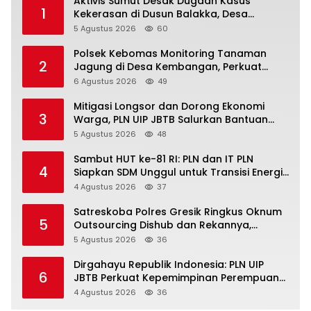
Aktivis Sumut Desak Dugaan Kasus
1
Kekerasan di Dusun Balakka, Desa
Gunung Malintang Diusut Tuntas
5 Agustus 2026
60
Polsek Kebomas Monitoring Tanaman
2
Jagung di Desa Kembangan, Perkuat
Dukungan Ketahanan Pangan Nasional
6 Agustus 2026
49
Mitigasi Longsor dan Dorong Ekonomi
3
Warga, PLN UIP JBTB Salurkan Bantuan
Konservasi 4.000 Pohon Aren Genjah Asal
5 Agustus 2026
48
Aceh di Banyuwangi
Sambut HUT ke-81 RI: PLN dan IT PLN
4
Siapkan SDM Unggul untuk Transisi Energi
Lewat Pelatihan Energi Terbarukan bagi
4 Agustus 2026
37
Siswa SMA
Satreskoba Polres Gresik Ringkus Oknum
5
Outsourcing Dishub dan Rekannya,
Diduga Edarkan Sabu Jaringan Bangkalan
5 Agustus 2026
36
Dirgahayu Republik Indonesia: PLN UIP
6
JBTB Perkuat Kepemimpinan Perempuan
melalui Srikandi Movement 2026
4 Agustus 2026
36