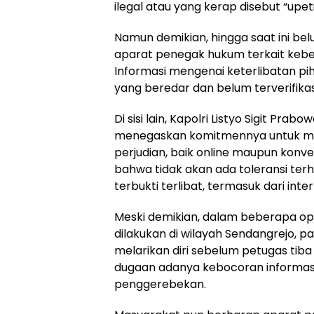
ilegal atau yang kerap disebut “upe
Namun demikian, hingga saat ini be
aparat penegak hukum terkait kebe
Informasi mengenai keterlibatan pih
yang beredar dan belum terverifika
Di sisi lain, Kapolri Listyo Sigit Pra
menegaskan komitmennya untuk m
perjudian, baik online maupun konv
bahwa tidak akan ada toleransi te
terbukti terlibat, termasuk dari inte
Meski demikian, dalam beberapa op
dilakukan di wilayah Sendangrejo, p
melarikan diri sebelum petugas tiba 
dugaan adanya kebocoran informasi 
penggerebekan.