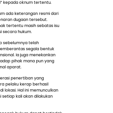
ti” kepada oknum tertentu.
lum ada keterangan resmi dari
naran dugaan tersebut.
ak tertentu masih sebatas isu
si secara hukum.
bowo sebelumnya telah
emberantas segala bentuk
ensional. Ia juga menekankan
rhadap pihak mana pun yang
rnal aparat.
erasi penertiban yang
ara pelaku kerap berhasil
di lokasi. Hal ini memunculkan
setiap kali akan dilakukan