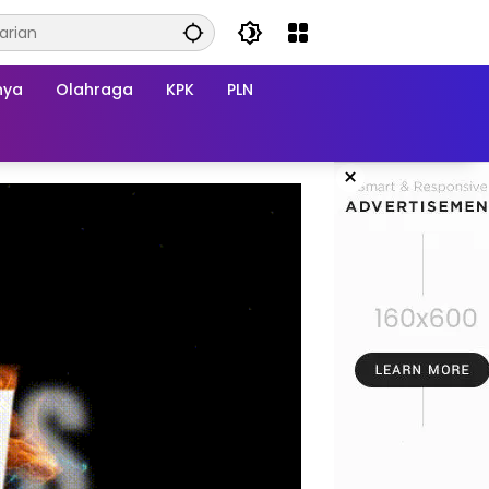
nya
Olahraga
KPK
PLN
×