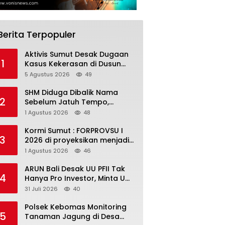
Berita Terpopuler
Aktivis Sumut Desak Dugaan
1
Kasus Kekerasan di Dusun
Balakka, Desa Gunung
5 Agustus 2026
49
Malintang Diusut Tuntas
SHM Diduga Dibalik Nama
2
Sebelum Jatuh Tempo,
Warga Gresik Gugat
1 Agustus 2026
48
Pengusaha Rokok dan
Somasi Kepala Desa
Kormi Sumut : FORPROVSU I
3
2026 di proyeksikan menjadi
ajang Festival Olahraga
1 Agustus 2026
46
Masyarakat dengan Pegiat
terbanyak di Indonesia
ARUN Bali Desak UU PFII Tak
4
Hanya Pro Investor, Minta UMP
Kawasan PFII Bertaraf
31 Juli 2026
40
Internasional
Polsek Kebomas Monitoring
5
Tanaman Jagung di Desa