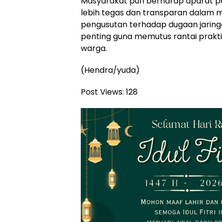
Masyarakat pun berharap aparat p
lebih tegas dan transparan dalam men
pengusutan terhadap dugaan jaringan 
penting guna memutus rantai prakt
warga.
(Hendra/yuda)
Post Views:
128