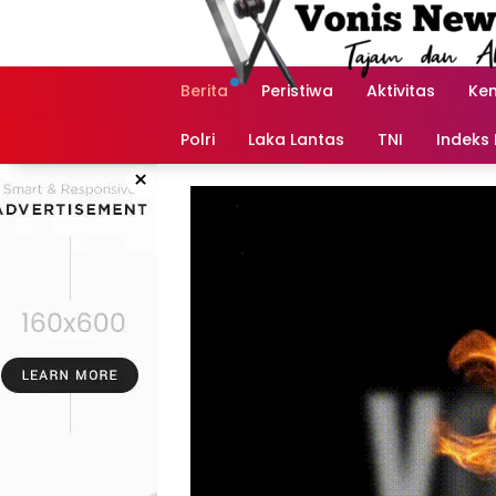
Langsung
ke
konten
Berita
Peristiwa
Aktivitas
Ke
Polri
Laka Lantas
TNI
Indeks 
×