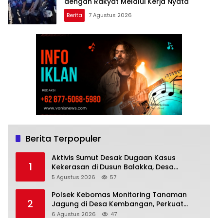
dengan Rakyat Melalui Kerja Nyata
Berita
7 Agustus 2026
Berita Terpopuler
Aktivis Sumut Desak Dugaan Kasus
1
Kekerasan di Dusun Balakka, Desa
Gunung Malintang Diusut Tuntas
5 Agustus 2026
57
Polsek Kebomas Monitoring Tanaman
2
Jagung di Desa Kembangan, Perkuat
Dukungan Ketahanan Pangan Nasional
6 Agustus 2026
47