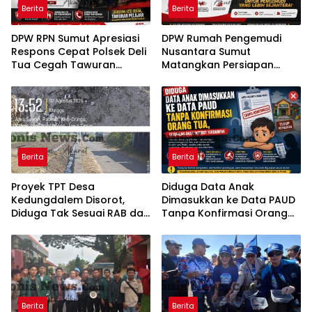
Berita
Berita
DPW RPN Sumut Apresiasi
DPW Rumah Pengemudi
Respons Cepat Polsek Deli
Nusantara Sumut
Tua Cegah Tawuran
Matangkan Persiapan
Pelajar
Pelantikan, Dialog Publik
dan Rakerwil
Berita
Berita
Proyek TPT Desa
Diduga Data Anak
Kedungdalem Disorot,
Dimasukkan ke Data PAUD
Diduga Tak Sesuai RAB dan
Tanpa Konfirmasi Orang
Minim Transparansi
Tua, Sejumlah Anak
Disebut Terdampak
Berita
Berita