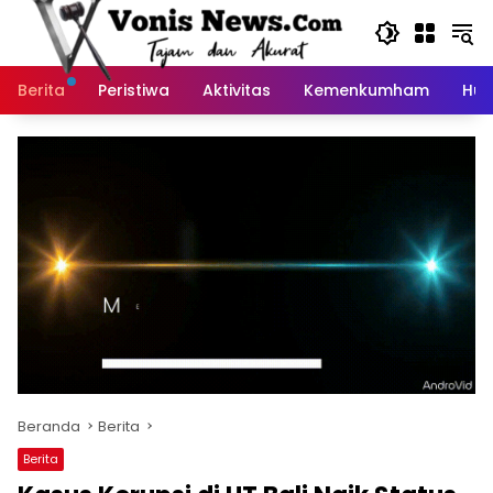
Langsung
ke
konten
Berita
Peristiwa
Aktivitas
Kemenkumham
Huk
Beranda
Berita
Berita