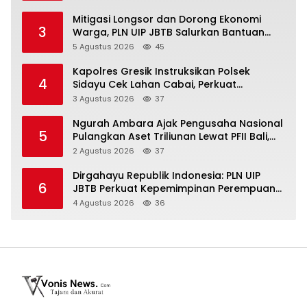
Mitigasi Longsor dan Dorong Ekonomi
3
Warga, PLN UIP JBTB Salurkan Bantuan
Konservasi 4.000 Pohon Aren Genjah Asal
5 Agustus 2026
45
Aceh di Banyuwangi
Kapolres Gresik Instruksikan Polsek
4
Sidayu Cek Lahan Cabai, Perkuat
Ketahanan Pangan dan Stabilitas Harga
3 Agustus 2026
37
Ngurah Ambara Ajak Pengusaha Nasional
5
Pulangkan Aset Triliunan Lewat PFII Bali,
Targetkan Investor Global
2 Agustus 2026
37
Dirgahayu Republik Indonesia: PLN UIP
6
JBTB Perkuat Kepemimpinan Perempuan
melalui Srikandi Movement 2026
4 Agustus 2026
36