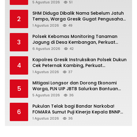
Gunung Malintang Diusut Tuntas
5 Agustus 2026
51
SHM Diduga Dibalik Nama Sebelum Jatuh
2
Tempo, Warga Gresik Gugat Pengusaha
Rokok dan Somasi Kepala Desa
1 Agustus 2026
49
Polsek Kebomas Monitoring Tanaman
3
Jagung di Desa Kembangan, Perkuat
Dukungan Ketahanan Pangan Nasional
6 Agustus 2026
42
Kapolres Gresik Instruksikan Polsek Dukun
4
Cek Peternak Kambing, Perkuat
Ketahanan Pangan Nasional
1 Agustus 2026
37
Mitigasi Longsor dan Dorong Ekonomi
5
Warga, PLN UIP JBTB Salurkan Bantuan
Konservasi 4.000 Pohon Aren Genjah Asal
5 Agustus 2026
36
Aceh di Banyuwangi
Pukulan Telak bagi Bandar Narkoba!
6
FOMARA Sumut Puji Kinerja Kepala BNNP
Sumut Bongkar Sabu, Ganja, hingga
1 Agustus 2026
36
Pabrik Pod Getar