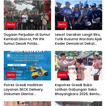
Berita
Berita
Dugaan Perjudian di Sumut
Lewat Gerakan Langit Biru,
Kembali Disorot, PW IPA
Tutik Kusuma Wardani Ajak
Sumut Desak Polda
Kader Demokrat Dekat
Bertindak Tegas
dengan Rakyat Melalui
Kerja Nyata
Berita
Berita
Polres Gresik Hadirkan
Kapolres Gresik Buka
Layanan SKCK Delivery,
Latihan Gabungan Saka
Dokumen Diantar
Bhayangkara 2026, Bentuk
Langsung ke Rumah
Generasi Muda
Pemohon
Berkarakter dan Peduli