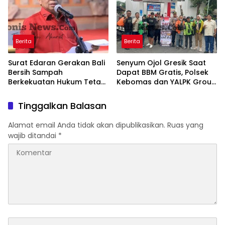
Kamtibmas
Berita
Berita
Surat Edaran Gerakan Bali
Senyum Ojol Gresik Saat
Bersih Sampah
Dapat BBM Gratis, Polsek
Berkekuatan Hukum Tetap,
Kebomas dan YALPK Group
Gubernur Bali Menang di
Gelar Bakti Sosial
PTUN dan Banding
Tinggalkan Balasan
Alamat email Anda tidak akan dipublikasikan.
Ruas yang
wajib ditandai
*