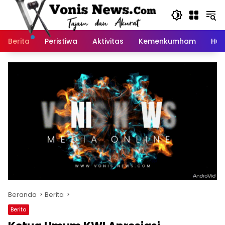
Langsung
ke
konten
Berita
Peristiwa
Aktivitas
Kemenkumham
Huk
Beranda
Berita
Berita