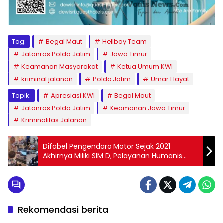
Tag:
Begal Maut
Hellboy Team
Jatanras Polda Jatim
Jawa Timur
Keamanan Masyarakat
Ketua Umum KWI
kriminal jalanan
Polda Jatim
Umar Hayat
Topik:
Apresiasi KWI
Begal Maut
Jatanras Polda Jatim
Keamanan Jawa Timur
Kriminalitas Jalanan
Difabel Pengendara Motor Sejak 2021
Akhirnya Miliki SIM D, Pelayanan Humanis
Satpas Colombo Tuai Apresiasi
Rekomendasi berita