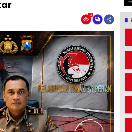
kar
112