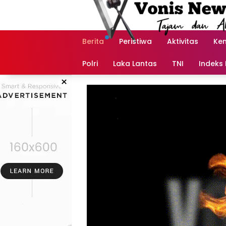
Langsung
ke
konten
Berita
Peristiwa
Aktivitas
Ke
Polri
Laka Lantas
TNI
Indeks 
×