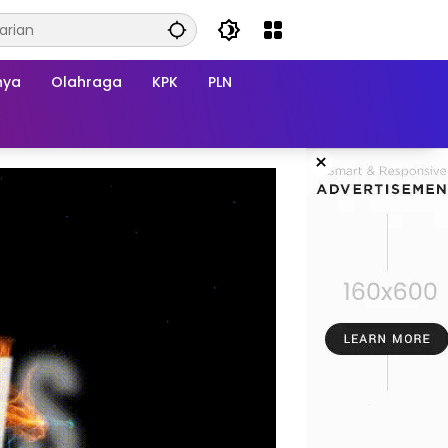
nya
Olahraga
KPK
PLN
×