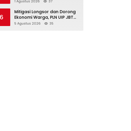
Kambing, Perkuat Ketahanan
1 Agustus 2026
37
Pangan Nasional
Mitigasi Longsor dan Dorong
6
Ekonomi Warga, PLN UIP JBTB
Salurkan Bantuan Konservasi
5 Agustus 2026
35
4.000 Pohon Aren Genjah Asal
Aceh di Banyuwangi