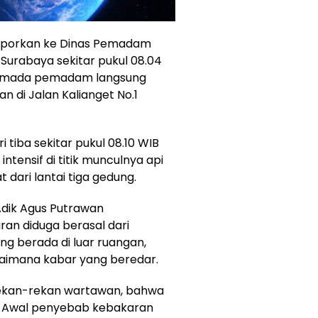
dilaporkan ke Dinas Pemadam
urabaya sekitar pukul 08.04
 armada pemadam langsung
n di Jalan Kalianget No.1
 tiba sekitar pukul 08.10 WIB
tensif di titik munculnya api
 dari lantai tiga gedung.
Adik Agus Putrawan
an diduga berasal dari
ang berada di luar ruangan,
gaimana kabar yang beredar.
 rekan-rekan wartawan, bahwa
p. Awal penyebab kebakaran