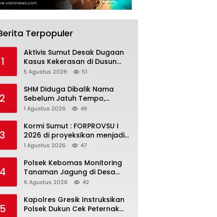
Berita Terpopuler
Aktivis Sumut Desak Dugaan
1
Kasus Kekerasan di Dusun
Balakka, Desa Gunung
5 Agustus 2026
51
Malintang Diusut Tuntas
SHM Diduga Dibalik Nama
2
Sebelum Jatuh Tempo,
Warga Gresik Gugat
1 Agustus 2026
49
Pengusaha Rokok dan
Somasi Kepala Desa
Kormi Sumut : FORPROVSU I
3
2026 di proyeksikan menjadi
ajang Festival Olahraga
1 Agustus 2026
47
Masyarakat dengan Pegiat
terbanyak di Indonesia
Polsek Kebomas Monitoring
4
Tanaman Jagung di Desa
Kembangan, Perkuat
6 Agustus 2026
42
Dukungan Ketahanan Pangan
Nasional
Kapolres Gresik Instruksikan
5
Polsek Dukun Cek Peternak