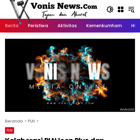
Langsung
ke
konten
Berita
Peristiwa
Aktivitas
Kemenkumham
Huk
Beranda
PLN
PLN