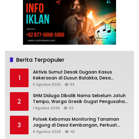
Berita Terpopuler
Aktivis Sumut Desak Dugaan Kasus
1
Kekerasan di Dusun Balakka, Desa
Gunung Malintang Diusut Tuntas
5 Agustus 2026
53
SHM Diduga Dibalik Nama Sebelum Jatuh
2
Tempo, Warga Gresik Gugat Pengusaha
Rokok dan Somasi Kepala Desa
1 Agustus 2026
52
Polsek Kebomas Monitoring Tanaman
3
Jagung di Desa Kembangan, Perkuat
Dukungan Ketahanan Pangan Nasional
6 Agustus 2026
42