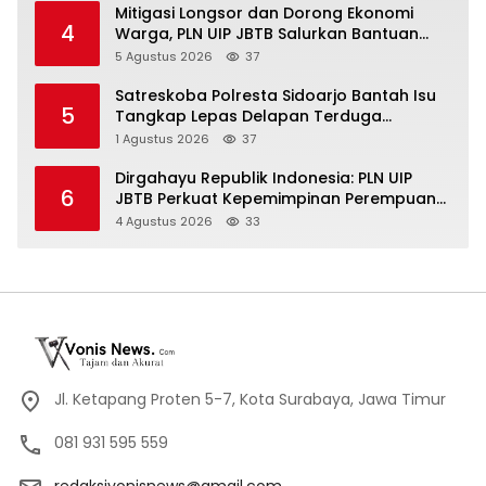
Mitigasi Longsor dan Dorong Ekonomi
4
Warga, PLN UIP JBTB Salurkan Bantuan
Konservasi 4.000 Pohon Aren Genjah Asal
5 Agustus 2026
37
Aceh di Banyuwangi
Satreskoba Polresta Sidoarjo Bantah Isu
5
Tangkap Lepas Delapan Terduga
Penyalahgunaan Narkoba di Porong
1 Agustus 2026
37
Dirgahayu Republik Indonesia: PLN UIP
6
JBTB Perkuat Kepemimpinan Perempuan
melalui Srikandi Movement 2026
4 Agustus 2026
33
Jl. Ketapang Proten 5-7, Kota Surabaya, Jawa Timur
081 931 595 559