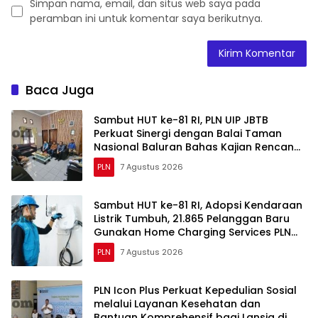
Simpan nama, email, dan situs web saya pada
peramban ini untuk komentar saya berikutnya.
Baca Juga
Sambut HUT ke-81 RI, PLN UIP JBTB
Perkuat Sinergi dengan Balai Taman
Nasional Baluran Bahas Kajian Rencana
Proyek SUTET 500 kV Paiton–
PLN
7 Agustus 2026
Watudodol/Kalipuro
Sambut HUT ke-81 RI, Adopsi Kendaraan
Listrik Tumbuh, 21.865 Pelanggan Baru
Gunakan Home Charging Services PLN
pada Semester I 2026
PLN
7 Agustus 2026
PLN Icon Plus Perkuat Kepedulian Sosial
melalui Layanan Kesehatan dan
Bantuan Komprehensif bagi Lansia di