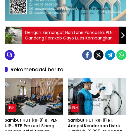
Dengan Semangat Hari Lahir Pancasila, PLN
Gandeng Pemkab Gayo Lues Kembangkan
Potensi Hidro Dukung Swasembada Energi
Rekomendasi berita
PLN
PLN
Sambut HUT ke-81 RI, PLN
Sambut HUT ke-81 RI,
UIP JBTB Perkuat Sinergi
Adopsi Kendaraan Listrik