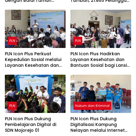
dengan Balai Taman
Tumbuh, 21.865 Pelanggan
Nasional Baluran Bahas
Baru Gunakan Home
Kajian Rencana Proyek
Charging Services PLN
SUTET 500 kV Paiton–
pada Semester I 2026
Watudodol/Kalipuro
PLN
PLN
PLN Icon Plus Perkuat
PLN Icon Plus Hadirkan
Kepedulian Sosial melalui
Layanan Kesehatan dan
Layanan Kesehatan dan
Bantuan Sosial bagi Lansia
Bantuan Komprehensif
di Rumah Belas Kasih
bagi Lansia di Malang
Malang
PLN
Hukum dan Kriminal
PLN Icon Plus Dukung
PLN Icon Plus Dukung
Pembelajaran Digital di
Digitalisasi Kampung
SDN Mojorejo 01
Nelayan melalui Internet
Gratis di Desa Nelayan