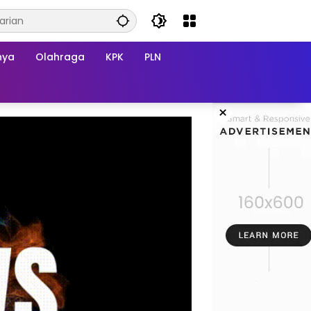
nya
Olahraga
KPK
PLN
×