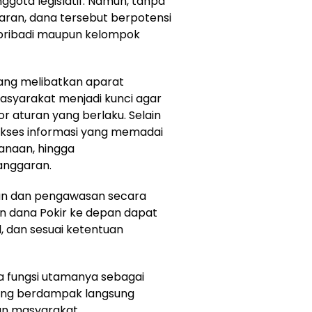
ota legislatif. Namun, tanpa
ran, dana tersebut berpotensi
 pribadi maupun kelompok
ang melibatkan aparat
syarakat menjadi kunci agar
r aturan yang berlaku. Selain
 akses informasi yang memadai
anaan, hingga
anggaran.
an dan pengawasan secara
n dana Pokir ke depan dapat
l, dan sesuai ketentuan
a fungsi utamanya sebagai
ng berdampak langsung
an masyarakat.