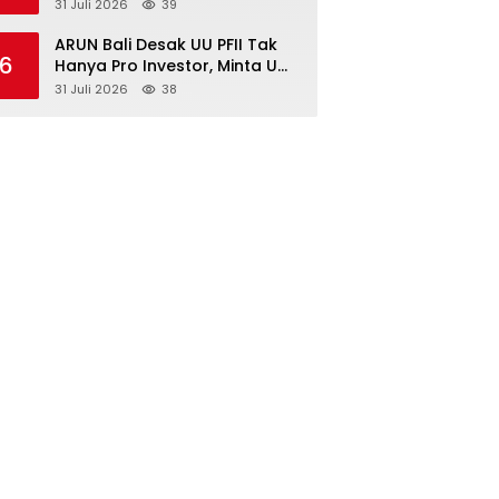
Surabaya Diimbau Perkuat
31 Juli 2026
39
Pembinaan dan Jaga
Kondusivitas
ARUN Bali Desak UU PFII Tak
6
Hanya Pro Investor, Minta UMP
Kawasan PFII Bertaraf
31 Juli 2026
38
Internasional