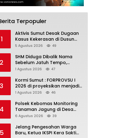
Berita Terpopuler
Aktivis Sumut Desak Dugaan
1
Kasus Kekerasan di Dusun
Balakka, Desa Gunung
5 Agustus 2026
49
Malintang Diusut Tuntas
SHM Diduga Dibalik Nama
2
Sebelum Jatuh Tempo,
Warga Gresik Gugat
1 Agustus 2026
47
Pengusaha Rokok dan
Somasi Kepala Desa
Kormi Sumut : FORPROVSU I
3
2026 di proyeksikan menjadi
ajang Festival Olahraga
1 Agustus 2026
46
Masyarakat dengan Pegiat
terbanyak di Indonesia
Polsek Kebomas Monitoring
4
Tanaman Jagung di Desa
Kembangan, Perkuat
6 Agustus 2026
39
Dukungan Ketahanan Pangan
Nasional
Jelang Pengesahan Warga
5
Baru, Ketua IKSPI Kera Sakti