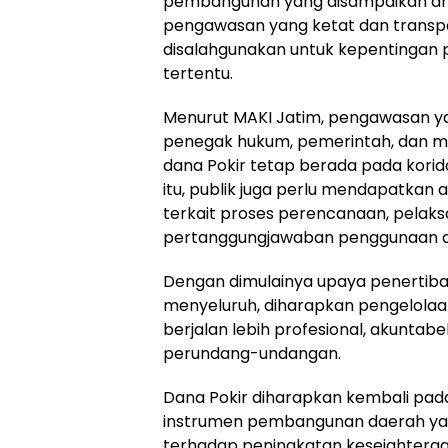
pembangunan yang disampaikan angg
pengawasan yang ketat dan transpa
disalahgunakan untuk kepentingan
tertentu.
Menurut MAKI Jatim, pengawasan y
penegak hukum, pemerintah, dan ma
dana Pokir tetap berada pada korido
itu, publik juga perlu mendapatkan
terkait proses perencanaan, pelaks
pertanggungjawaban penggunaan 
Dengan dimulainya upaya penertib
menyeluruh, diharapkan pengelolaa
berjalan lebih profesional, akuntabe
perundang-undangan.
Dana Pokir diharapkan kembali pad
instrumen pembangunan daerah ya
terhadap peningkatan kesejahtera