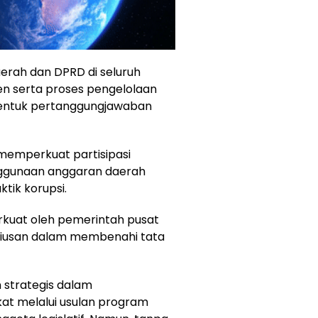
rah dan DPRD di seluruh
n serta proses pengelolaan
bentuk pertanggungjawaban
 memperkuat partisipasi
ggunaan anggaran daerah
tik korupsi.
rkuat oleh pemerintah pusat
eriusan dalam membenahi tata
n strategis dalam
t melalui usulan program