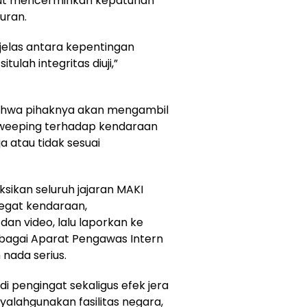
ebut mencerminkan kepatuhan
uran.
 jelas antara kepentingan
ulah integritas diuji,”
bahwa pihaknya akan mengambil
weeping terhadap kendaraan
a atau tidak sesuai
sikan seluruh jajaran MAKI
egat kendaraan,
an video, lalu laporkan ke
ebagai Aparat Pengawas Intern
nada serius.
i pengingat sekaligus efek jera
alahgunakan fasilitas negara,