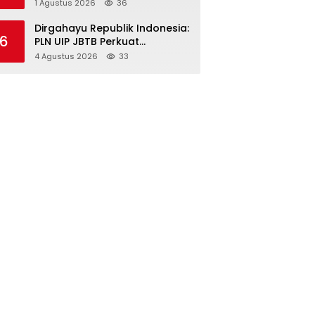
Delapan Terduga
1 Agustus 2026
36
Penyalahgunaan Narkoba di
Porong
Dirgahayu Republik Indonesia:
6
PLN UIP JBTB Perkuat
Kepemimpinan Perempuan
4 Agustus 2026
33
melalui Srikandi Movement
2026