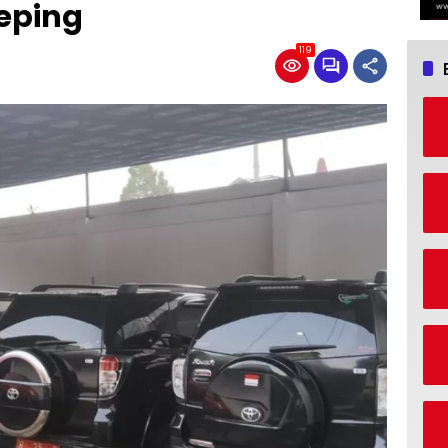
eping
119