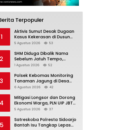
Berita Terpopuler
Aktivis Sumut Desak Dugaan
1
Kasus Kekerasan di Dusun
Balakka, Desa Gunung
5 Agustus 2026
53
Malintang Diusut Tuntas
SHM Diduga Dibalik Nama
2
Sebelum Jatuh Tempo,
Warga Gresik Gugat
1 Agustus 2026
52
Pengusaha Rokok dan
Somasi Kepala Desa
Polsek Kebomas Monitoring
3
Tanaman Jagung di Desa
Kembangan, Perkuat
6 Agustus 2026
42
Dukungan Ketahanan Pangan
Nasional
Mitigasi Longsor dan Dorong
4
Ekonomi Warga, PLN UIP JBTB
Salurkan Bantuan Konservasi
5 Agustus 2026
37
4.000 Pohon Aren Genjah Asal
Aceh di Banyuwangi
Satreskoba Polresta Sidoarjo
5
Bantah Isu Tangkap Lepas