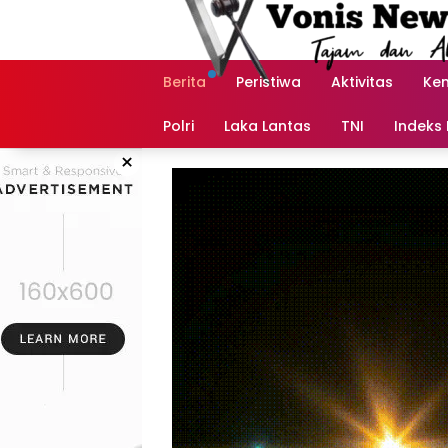
Langsung
ke
konten
Berita
Peristiwa
Aktivitas
Ke
Polri
Laka Lantas
TNI
Indeks 
×