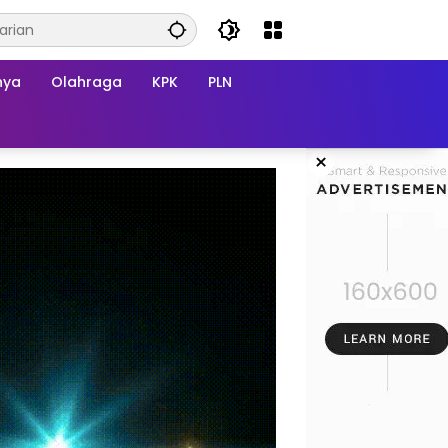
nya
Olahraga
KPK
PLN
×