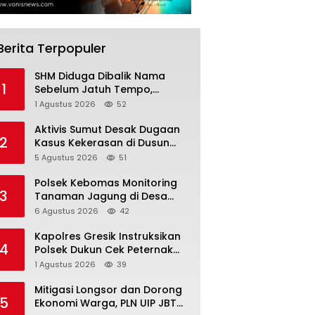
Berita Terpopuler
SHM Diduga Dibalik Nama
1
Sebelum Jatuh Tempo,
Warga Gresik Gugat
1 Agustus 2026
52
Pengusaha Rokok dan
Somasi Kepala Desa
Aktivis Sumut Desak Dugaan
2
Kasus Kekerasan di Dusun
Balakka, Desa Gunung
5 Agustus 2026
51
Malintang Diusut Tuntas
Polsek Kebomas Monitoring
3
Tanaman Jagung di Desa
Kembangan, Perkuat
6 Agustus 2026
42
Dukungan Ketahanan Pangan
Nasional
Kapolres Gresik Instruksikan
4
Polsek Dukun Cek Peternak
Kambing, Perkuat Ketahanan
1 Agustus 2026
39
Pangan Nasional
Mitigasi Longsor dan Dorong
5
Ekonomi Warga, PLN UIP JBTB