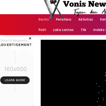
Langsung
ke
konten
Berita
Peristiwa
Aktivitas
Ke
Polri
Laka Lantas
TNI
Indeks 
×