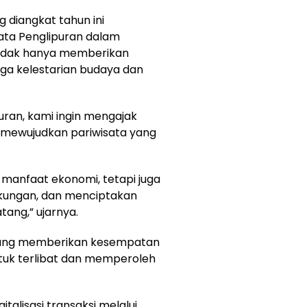
 diangkat tahun ini
ta Penglipuran dalam
idak hanya memberikan
ga kelestarian budaya dan
uran, kami ingin mengajak
 mewujudkan pariwisata yang
.
manfaat ekonomi, tetapi juga
kungan, dan menciptakan
ang,” ujarnya.
iusung memberikan kesempatan
tuk terlibat dan memperoleh
gitalisasi transaksi melalui