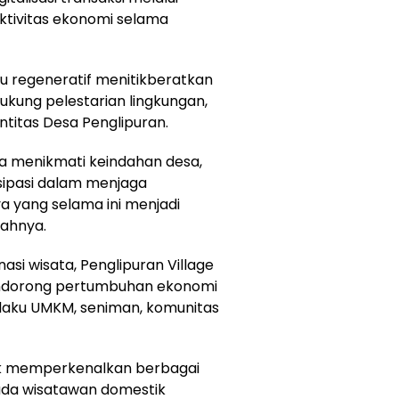
tivitas ekonomi selama
au regeneratif menitikberatkan
ung pelestarian lingkungan,
ntitas Desa Penglipuran.
a menikmati keindahan desa,
isipasi dalam menjaga
a yang selama ini menjadi
bahnya.
asi wisata, Penglipuran Village
endorong pertumbuhan ekonomi
elaku UMKM, seniman, komunitas
tuk memperkenalkan berbagai
pada wisatawan domestik