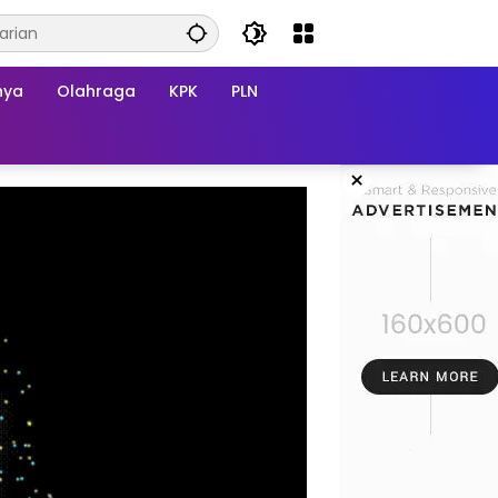
nya
Olahraga
KPK
PLN
×