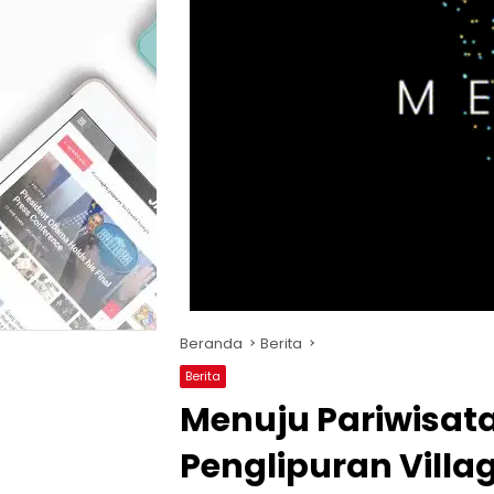
Beranda
Berita
Berita
Menuju Pariwisata
Penglipuran Village