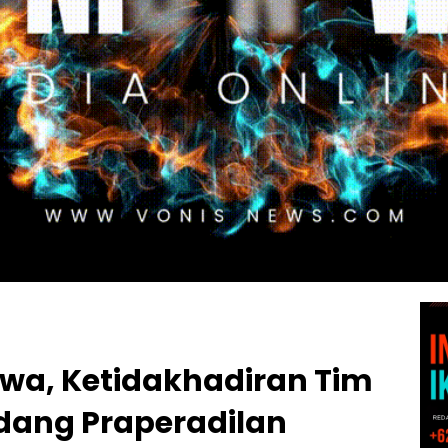
wa, Ketidakhadiran Tim
idang Praperadilan