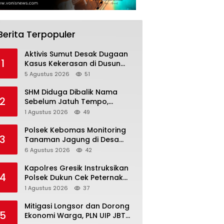
Berita Terpopuler
Aktivis Sumut Desak Dugaan
1
Kasus Kekerasan di Dusun
Balakka, Desa Gunung
5 Agustus 2026
51
Malintang Diusut Tuntas
SHM Diduga Dibalik Nama
2
Sebelum Jatuh Tempo,
Warga Gresik Gugat
1 Agustus 2026
49
Pengusaha Rokok dan
Somasi Kepala Desa
Polsek Kebomas Monitoring
3
Tanaman Jagung di Desa
Kembangan, Perkuat
6 Agustus 2026
42
Dukungan Ketahanan Pangan
Nasional
Kapolres Gresik Instruksikan
4
Polsek Dukun Cek Peternak
Kambing, Perkuat Ketahanan
1 Agustus 2026
37
Pangan Nasional
Mitigasi Longsor dan Dorong
5
Ekonomi Warga, PLN UIP JBTB