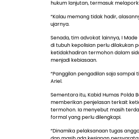
hukum lanjutan, termasuk melapor
“Kalau memang tidak hadir, alasanny
ujarnya.
Senada, tim advokat lainnya, I Made ‘
di tubuh kepolisian perlu dilakuka
ketidakhadiran termohon dalam sid
menjadi kebiasaan.
“Panggilan pengadilan saja sampai t
Ariel.
Sementara itu, Kabid Humas Polda B
memberikan penjelasan terkait keti
termohon. Ia menyebut masih terda
formal yang perlu dilengkapi.
“Dinamika pelaksanaan tugas angg
dan masih ada kesiapan persyaratan