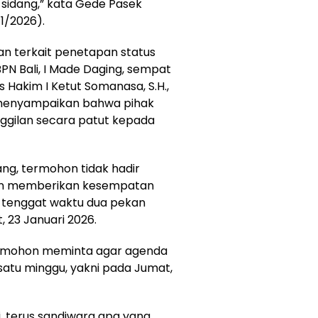
 sidang,” kata Gede Pasek
1/2026).
an terkait penetapan status
PN Bali, I Made Daging, sempat
 Hakim I Ketut Somanasa, S.H.,
 menyampaikan bahwa pihak
ggilan secara patut kepada
ng, termohon tidak hadir
pun memberikan kesempatan
n tenggat waktu dua pekan
, 23 Januari 2026.
pemohon meminta agar agenda
satu minggu, yakni pada Jumat,
i, terus sandiwara apa yang