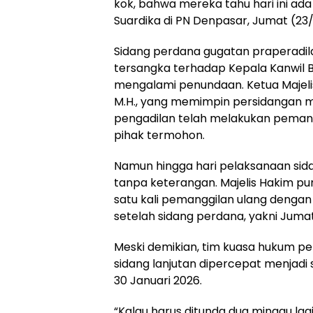
kok, bahwa mereka tahu hari ini ada
Suardika di PN Denpasar, Jumat (23/
Sidang perdana gugatan praperadil
tersangka terhadap Kepala Kanwil B
mengalami penundaan. Ketua Majelis
M.H., yang memimpin persidangan
pengadilan telah melakukan peman
pihak termohon.
Namun hingga hari pelaksanaan sida
tanpa keterangan. Majelis Hakim 
satu kali pemanggilan ulang denga
setelah sidang perdana, yakni Jumat
Meski demikian, tim kuasa hukum 
sidang lanjutan dipercepat menjadi 
30 Januari 2026.
“Kalau harus ditunda dua minggu lag