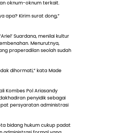
kan oknum-oknum terkait.
a apa? Kirim surat dong,”
Ariel’ Suardana, menilai kultur
n pembenahan. Menurutnya,
ang praperadilan seolah sudah
idak dihormati,” kata Made
ali Kombes Pol Ariasandy
dakhadiran penyidik sebagai
pat persyaratan administrasi
ota bidang hukum cukup padat
 administrasi formal yang