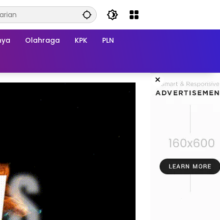
nya
Olahraga
KPK
PLN
×