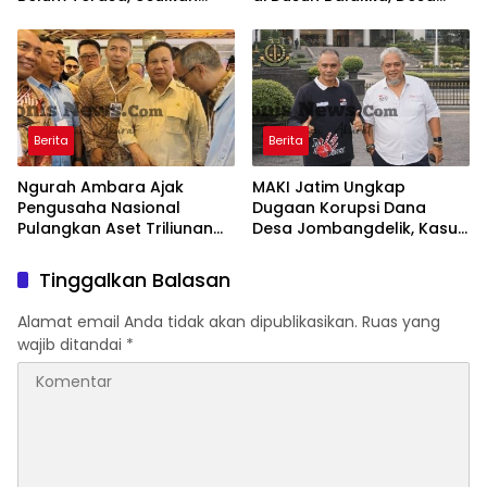
BLUD dan Transparansi
Gunung Malintang Diusut
Digital Dana PWA
Tuntas
Berita
Berita
Ngurah Ambara Ajak
MAKI Jatim Ungkap
Pengusaha Nasional
Dugaan Korupsi Dana
Pulangkan Aset Triliunan
Desa Jombangdelik, Kasus
Lewat PFII Bali, Targetkan
Bansos Covid-19 dan
Investor Global
Pengadaan Mebelair
Tinggalkan Balasan
Segera Dilaporkan ke
Kejati Jatim
Alamat email Anda tidak akan dipublikasikan.
Ruas yang
wajib ditandai
*