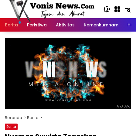
Langsung
ke
konten
Berita
Peristiwa
Aktivitas
Kemenkumham
Huk
Beranda
Berita
Berita