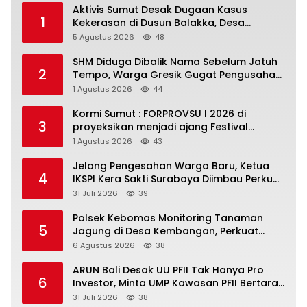
Aktivis Sumut Desak Dugaan Kasus
1
Kekerasan di Dusun Balakka, Desa
Gunung Malintang Diusut Tuntas
5 Agustus 2026
48
SHM Diduga Dibalik Nama Sebelum Jatuh
2
Tempo, Warga Gresik Gugat Pengusaha
Rokok dan Somasi Kepala Desa
1 Agustus 2026
44
Kormi Sumut : FORPROVSU I 2026 di
3
proyeksikan menjadi ajang Festival
Olahraga Masyarakat dengan Pegiat
1 Agustus 2026
43
terbanyak di Indonesia
Jelang Pengesahan Warga Baru, Ketua
4
IKSPI Kera Sakti Surabaya Diimbau Perkuat
Pembinaan dan Jaga Kondusivitas
31 Juli 2026
39
Polsek Kebomas Monitoring Tanaman
5
Jagung di Desa Kembangan, Perkuat
Dukungan Ketahanan Pangan Nasional
6 Agustus 2026
38
ARUN Bali Desak UU PFII Tak Hanya Pro
6
Investor, Minta UMP Kawasan PFII Bertaraf
Internasional
31 Juli 2026
38