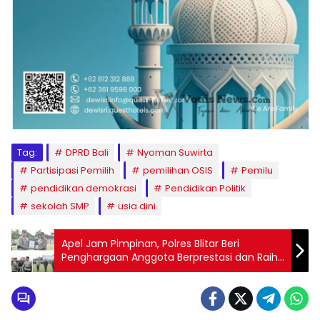
Tag:
DPRD Bali
Nyoman Suwirta
Partisipasi Pemilih
pemilihan OSIS
Pemilu
pendidikan demokrasi
Pendidikan Politik
sekolah SMP
usia dini
Apel Jam Pimpinan, Polres Blitar Beri
Penghargaan Anggota Berprestasi dan Raih
Prestasi Nasional