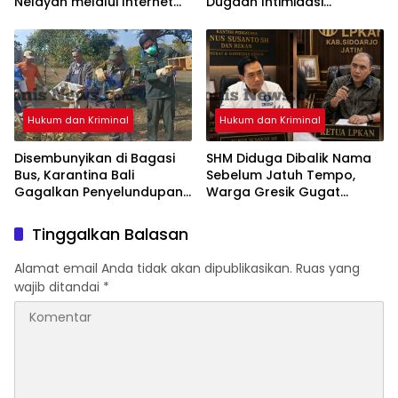
Nelayan melalui Internet
Dugaan Intimidasi
Gratis di Desa Nelayan
Keluarga Korban Jadi
Rajatama
Sorotan
Hukum dan Kriminal
Hukum dan Kriminal
Disembunyikan di Bagasi
SHM Diduga Dibalik Nama
Bus, Karantina Bali
Sebelum Jatuh Tempo,
Gagalkan Penyelundupan
Warga Gresik Gugat
284 Burung Ilegal ke Jawa
Pengusaha Rokok dan
Tengah
Somasi Kepala Desa
Tinggalkan Balasan
Alamat email Anda tidak akan dipublikasikan.
Ruas yang
wajib ditandai
*