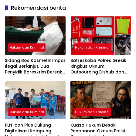
Rekomendasi berita
Hukum dan Kriminal
Hukum dan Kriminal
Sidang Bos Kosmetik Impor
Satreskoba Polres Gresik
Ilegal Berlanjut, Dua
Ringkus Oknum
Penyidik Bareskrim Bersaksi
Outsourcing Dishub dan
Secara Virtual di PN
Rekannya, Diduga Edarkan
Surabaya
Sabu Jaringan Bangkalan
Hukum dan Kriminal
Hukum dan Kriminal
PLN Icon Plus Dukung
Kuasa Hukum Desak
Digitalisasi Kampung
Penahanan Oknum Polisi,