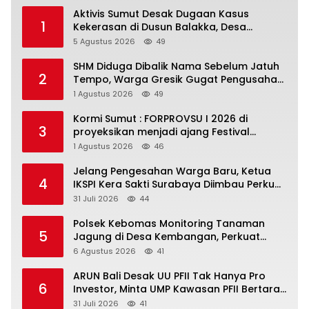
Aktivis Sumut Desak Dugaan Kasus
1
Kekerasan di Dusun Balakka, Desa
Gunung Malintang Diusut Tuntas
5 Agustus 2026
49
SHM Diduga Dibalik Nama Sebelum Jatuh
2
Tempo, Warga Gresik Gugat Pengusaha
Rokok dan Somasi Kepala Desa
1 Agustus 2026
49
Kormi Sumut : FORPROVSU I 2026 di
3
proyeksikan menjadi ajang Festival
Olahraga Masyarakat dengan Pegiat
1 Agustus 2026
46
terbanyak di Indonesia
Jelang Pengesahan Warga Baru, Ketua
4
IKSPI Kera Sakti Surabaya Diimbau Perkuat
Pembinaan dan Jaga Kondusivitas
31 Juli 2026
44
Polsek Kebomas Monitoring Tanaman
5
Jagung di Desa Kembangan, Perkuat
Dukungan Ketahanan Pangan Nasional
6 Agustus 2026
41
ARUN Bali Desak UU PFII Tak Hanya Pro
6
Investor, Minta UMP Kawasan PFII Bertaraf
Internasional
31 Juli 2026
41