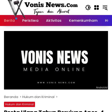
Langsung
ke
konten
Berita
Peristiwa
Aktivitas
Kemenkumham
Huk
Beranda
Hukum dan Kriminal
Hukum dan Kriminal