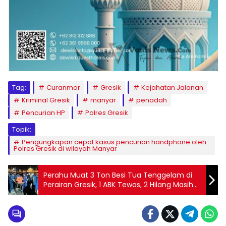
Tag:
Curanmor
Gresik
Kejahatan Jalanan
Kriminal Gresik
manyar
penadah
Pencurian HP
Polres Gresik
Topik:
Pengungkapan cepat kasus pencurian handphone oleh
Polres Gresik di wilayah Manyar
Perahu Muat 3 Ton Besi Tua Tenggelam di
Perairan Gresik, 1 ABK Tewas, 2 Hilang Masih
Diburu Tim SAR