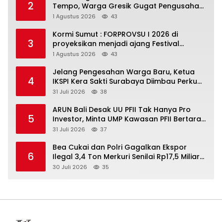
2
Tempo, Warga Gresik Gugat Pengusaha
Rokok dan Somasi Kepala Desa
1 Agustus 2026
43
Kormi Sumut : FORPROVSU I 2026 di
3
proyeksikan menjadi ajang Festival
Olahraga Masyarakat dengan Pegiat
1 Agustus 2026
43
terbanyak di Indonesia
Jelang Pengesahan Warga Baru, Ketua
4
IKSPI Kera Sakti Surabaya Diimbau Perkuat
Pembinaan dan Jaga Kondusivitas
31 Juli 2026
38
ARUN Bali Desak UU PFII Tak Hanya Pro
5
Investor, Minta UMP Kawasan PFII Bertaraf
Internasional
31 Juli 2026
37
Bea Cukai dan Polri Gagalkan Ekspor
6
Ilegal 3,4 Ton Merkuri Senilai Rp17,5 Miliar
di Tanjung Perak, Tujuan Afrika
30 Juli 2026
35
Terbongkar