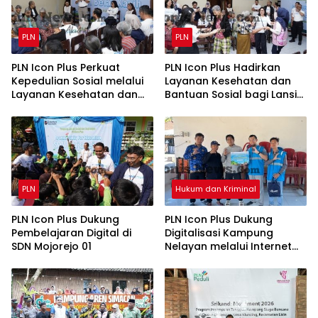
PLN
PLN
PLN Icon Plus Perkuat
PLN Icon Plus Hadirkan
Kepedulian Sosial melalui
Layanan Kesehatan dan
Layanan Kesehatan dan
Bantuan Sosial bagi Lansia
Bantuan Komprehensif
di Rumah Belas Kasih
bagi Lansia di Malang
Malang
PLN
Hukum dan Kriminal
PLN Icon Plus Dukung
PLN Icon Plus Dukung
Pembelajaran Digital di
Digitalisasi Kampung
SDN Mojorejo 01
Nelayan melalui Internet
Gratis di Desa Nelayan
Rajatama