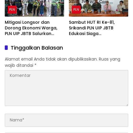
PLN
PLN
Mitigasi Longsor dan
Sambut HUT RI Ke-81,
Dorong Ekonomi Warga,
Srikandi PLN UIP JBTB
PLN UIP JBTB Salurkan
Edukasi Siaga
Bantuan Konservasi 4.000
Kebencanaan dan Bentuk
Pohon Aren Genjah Asal
Komunitas Perempuan
Tinggalkan Balasan
Aceh di Banyuwangi
Tangguh Simacan
Banyuwangi.
Alamat email Anda tidak akan dipublikasikan.
Ruas yang
wajib ditandai
*