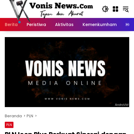
Langsung
ke
konten
Berita
Peristiwa
Aktivitas
Kemenkumham
Huk
Beranda
PLN
PLN