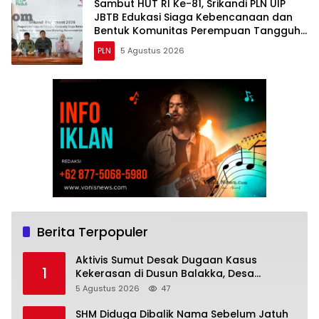
Sambut HUT RI Ke-81, Srikandi PLN UIP
JBTB Edukasi Siaga Kebencanaan dan
Bentuk Komunitas Perempuan Tangguh
Simacan Banyuwangi.
PLN
5 Agustus 2026
Berita Terpopuler
Aktivis Sumut Desak Dugaan Kasus
1
Kekerasan di Dusun Balakka, Desa
Gunung Malintang Diusut Tuntas
5 Agustus 2026
47
SHM Diduga Dibalik Nama Sebelum Jatuh