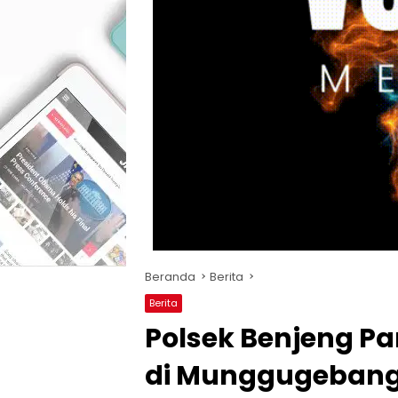
Beranda
Berita
Berita
Polsek Benjeng P
di Munggugebang