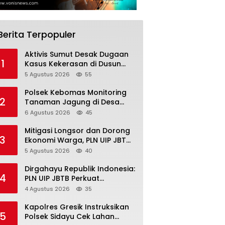
Berita Terpopuler
Aktivis Sumut Desak Dugaan
1
Kasus Kekerasan di Dusun
Balakka, Desa Gunung
5 Agustus 2026
55
Malintang Diusut Tuntas
Polsek Kebomas Monitoring
2
Tanaman Jagung di Desa
Kembangan, Perkuat
6 Agustus 2026
45
Dukungan Ketahanan Pangan
Nasional
Mitigasi Longsor dan Dorong
3
Ekonomi Warga, PLN UIP JBTB
Salurkan Bantuan Konservasi
5 Agustus 2026
40
4.000 Pohon Aren Genjah Asal
Aceh di Banyuwangi
Dirgahayu Republik Indonesia:
4
PLN UIP JBTB Perkuat
Kepemimpinan Perempuan
4 Agustus 2026
35
melalui Srikandi Movement
2026
Kapolres Gresik Instruksikan
5
Polsek Sidayu Cek Lahan