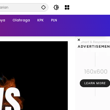
nya
Olahraga
KPK
PLN
×