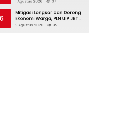
Kambing, Perkuat Ketahanan
1 Agustus 2026
37
Pangan Nasional
Mitigasi Longsor dan Dorong
6
Ekonomi Warga, PLN UIP JBTB
Salurkan Bantuan Konservasi
5 Agustus 2026
35
4.000 Pohon Aren Genjah Asal
Aceh di Banyuwangi