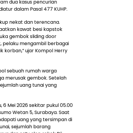
lam dua kasus pencurian
atur dalam Pasal 477 KUHP.
kup nekat dan terencana.
aatkan kawat besi kapstok
uka gembok sliding door
k, pelaku mengambil berbagai
k korban,” ujar Kompol Herry
bol sebuah rumah warga
ga merusak gembok. Setelah
ejumlah uang tunai yang
 6 Mei 2026 sekitar pukul 05.00
sumo Wetan 5, Surabaya. Saat
apati uang yang tersimpan di
 tunai, sejumlah barang