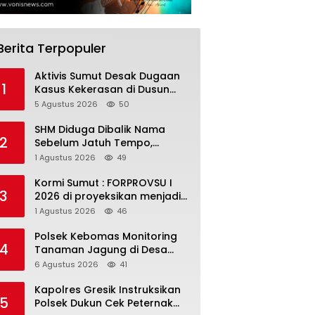
Berita Terpopuler
Aktivis Sumut Desak Dugaan
1
Kasus Kekerasan di Dusun
Balakka, Desa Gunung
5 Agustus 2026
50
Malintang Diusut Tuntas
SHM Diduga Dibalik Nama
2
Sebelum Jatuh Tempo,
Warga Gresik Gugat
1 Agustus 2026
49
Pengusaha Rokok dan
Somasi Kepala Desa
Kormi Sumut : FORPROVSU I
3
2026 di proyeksikan menjadi
ajang Festival Olahraga
1 Agustus 2026
46
Masyarakat dengan Pegiat
terbanyak di Indonesia
Polsek Kebomas Monitoring
4
Tanaman Jagung di Desa
Kembangan, Perkuat
6 Agustus 2026
41
Dukungan Ketahanan Pangan
Nasional
Kapolres Gresik Instruksikan
5
Polsek Dukun Cek Peternak