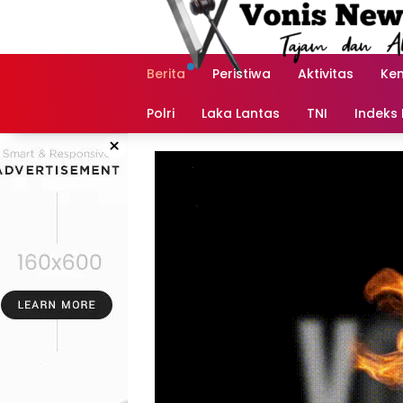
Langsung
ke
konten
Berita
Peristiwa
Aktivitas
Ke
Polri
Laka Lantas
TNI
Indeks 
×