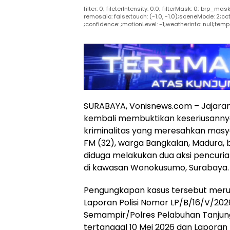
filter: 0; fileterIntensity: 0.0; filterMask: 0; brp_m
remosaic: false;touch: (-1.0, -1.0);sceneMode: 2;cc
;confidence: ;motionLevel: -1;weatherinfo: null;temp
SURABAYA, Vonisnews.com – Jajaran
kembali membuktikan keseriusann
kriminalitas yang meresahkan masyar
FM (32), warga Bangkalan, Madura, 
diduga melakukan dua aksi pencuri
di kawasan Wonokusumo, Surabaya.
Pengungkapan kasus tersebut merup
Laporan Polisi Nomor LP/B/16/V/20
Semampir/Polres Pelabuhan Tanjun
tertanggal 10 Mei 2026 dan Laporan 