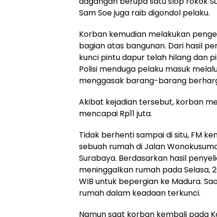
dagangan berupa satu slop rokok Sur
Sam Soe juga raib digondol pelaku.
Korban kemudian melakukan pengece
bagian atas bangunan. Dari hasil 
kunci pintu dapur telah hilang dan p
Polisi menduga pelaku masuk melalu
menggasak barang-barang berharga
Akibat kejadian tersebut, korban me
mencapai Rp11 juta.
Tidak berhenti sampai di situ, FM 
sebuah rumah di Jalan Wonokusum
Surabaya. Berdasarkan hasil penyeli
meninggalkan rumah pada Selasa, 26 
WIB untuk bepergian ke Madura. Saat
rumah dalam keadaan terkunci.
Namun saat korban kembali pada Kam