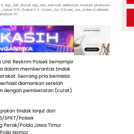
ask:0; brp_del_th:null; brp_del_sen:null; delta:null; module: photo;hw-
t_value: 0;AI_Scene: (-1, -1);aec_lux: 0.0;aec_lux_index: 0;albedo:
erature: 47;
 Unit Reskrim Polsek Semampir
ya dalam memberantas tindak
akat. Seorang pria berinisial
berhasil diamankan setelah
an dengan pemberatan (curat)
akan tindak lanjut dari
26/SPKT/Polsek
g Perak/Polda Jawa Timur
Polisi Nomor