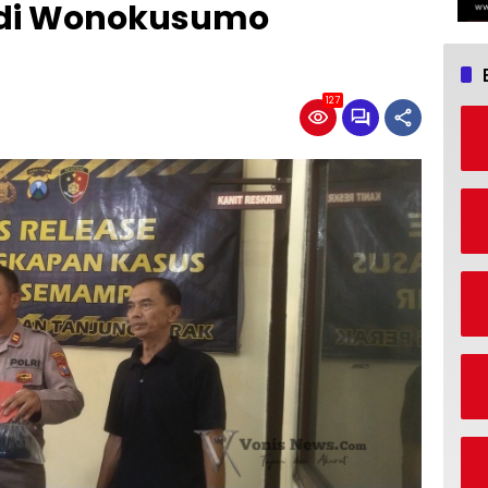
di Wonokusumo
127