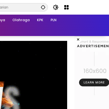
nya
Olahraga
KPK
PLN
×