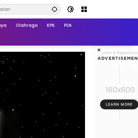
nya
Olahraga
KPK
PLN
×