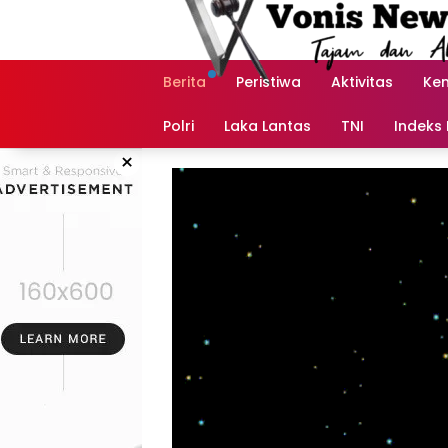
Langsung
ke
konten
Berita
Peristiwa
Aktivitas
Ke
Polri
Laka Lantas
TNI
Indeks 
×