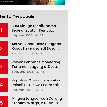
Berita Terpopuler
SHM Diduga Dibalik Nama
1
Sebelum Jatuh Tempo,
Warga Gresik Gugat
1 Agustus 2026
52
Pengusaha Rokok dan
Somasi Kepala Desa
Aktivis Sumut Desak Dugaan
2
Kasus Kekerasan di Dusun
Balakka, Desa Gunung
5 Agustus 2026
51
Malintang Diusut Tuntas
Polsek Kebomas Monitoring
3
Tanaman Jagung di Desa
Kembangan, Perkuat
6 Agustus 2026
42
Dukungan Ketahanan Pangan
Nasional
Kapolres Gresik Instruksikan
4
Polsek Dukun Cek Peternak
Kambing, Perkuat Ketahanan
1 Agustus 2026
38
Pangan Nasional
Mitigasi Longsor dan Dorong
5
Ekonomi Warga, PLN UIP JBTB