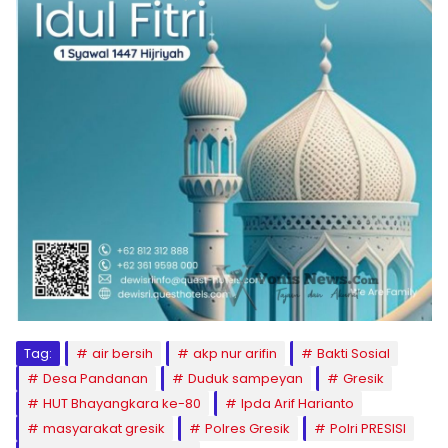
Tag:
air bersih
akp nur arifin
Bakti Sosial
Desa Pandanan
Duduk sampeyan
Gresik
HUT Bhayangkara ke-80
Ipda Arif Harianto
masyarakat gresik
Polres Gresik
Polri PRESISI