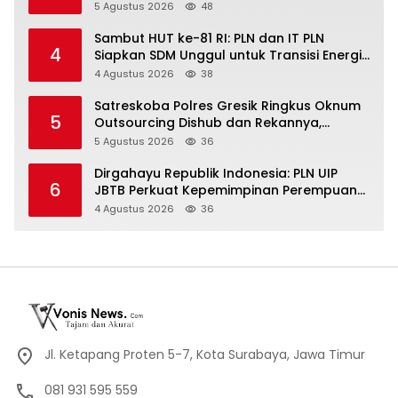
Konservasi 4.000 Pohon Aren Genjah Asal
5 Agustus 2026
48
Aceh di Banyuwangi
Sambut HUT ke-81 RI: PLN dan IT PLN
4
Siapkan SDM Unggul untuk Transisi Energi
Lewat Pelatihan Energi Terbarukan bagi
4 Agustus 2026
38
Siswa SMA
Satreskoba Polres Gresik Ringkus Oknum
5
Outsourcing Dishub dan Rekannya,
Diduga Edarkan Sabu Jaringan Bangkalan
5 Agustus 2026
36
Dirgahayu Republik Indonesia: PLN UIP
6
JBTB Perkuat Kepemimpinan Perempuan
melalui Srikandi Movement 2026
4 Agustus 2026
36
Jl. Ketapang Proten 5-7, Kota Surabaya, Jawa Timur
081 931 595 559