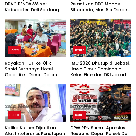
DPAC PENDAWA se-
Pelantikan DPC Madas
Kabupaten Deli Serdang
Situbondo, Mas Rio Dorong
Perkuat Silaturahmi dan
Gerakan Sosial Bantu
Kebersamaan di Gelar di
Warga Miskin
DPAC Kec. GALANG
Berita
Berita
Rayakan HUT ke-81 RI,
IMC 2026 Ditutup di Bekasi,
Sahid Surabaya Hotel
Jawa Timur Dominan di
Gelar Aksi Donor Darah
Kelas Elite dan DKI Jakarta
Masuk Tiga Besar
Berita
Berita
Ketika Kuliner Dijadikan
DPW RPN Sumut Apresiasi
Alat Intoleransi, Penutupan
Respons Cepat Polsek Deli