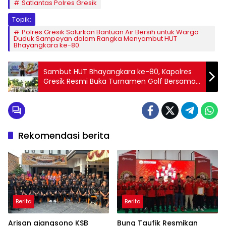
Satlantas Polres Gresik
Topik:
Polres Gresik Salurkan Bantuan Air Bersih untuk Warga
Duduk Sampeyan dalam Rangka Menyambut HUT
Bhayangkara ke-80.
Sambut HUT Bhayangkara ke-80, Kapolres
Gresik Resmi Buka Turnamen Golf Bersama
Forkopimda Perkuat Sinergi Lintas Sektor
Rekomendasi berita
Berita
Berita
Arisan ajangsono KSB
Bung Taufik Resmikan