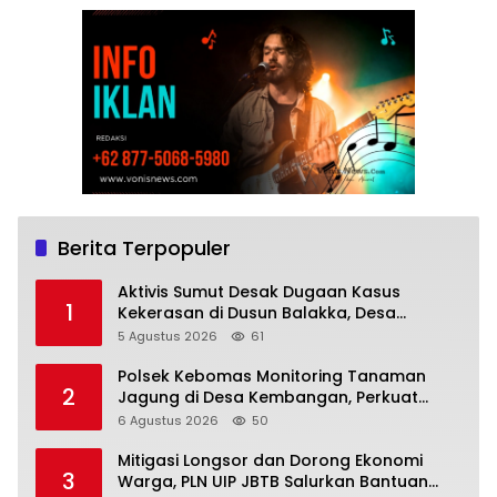
Berita Terpopuler
Aktivis Sumut Desak Dugaan Kasus
1
Kekerasan di Dusun Balakka, Desa
Gunung Malintang Diusut Tuntas
5 Agustus 2026
61
Polsek Kebomas Monitoring Tanaman
2
Jagung di Desa Kembangan, Perkuat
Dukungan Ketahanan Pangan Nasional
6 Agustus 2026
50
Mitigasi Longsor dan Dorong Ekonomi
3
Warga, PLN UIP JBTB Salurkan Bantuan