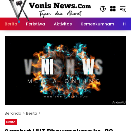
Langsung
ke
konten
Berita
Peristiwa
Aktivitas
Kemenkumham
Huk
Beranda
Berita
Berita