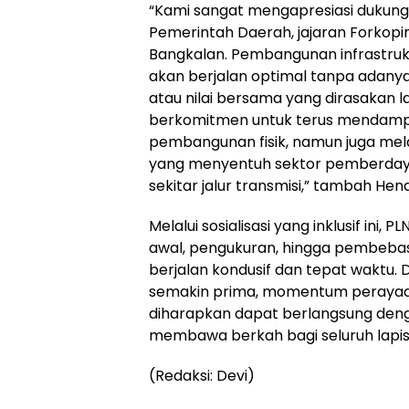
“Kami sangat mengapresiasi dukunga
Pemerintah Daerah, jajaran Forkopi
Bangkalan. Pembangunan infrastruktu
akan berjalan optimal tanpa adany
atau nilai bersama yang dirasakan 
berkomitmen untuk terus mendampi
pembangunan fisik, namun juga me
yang menyentuh sektor pemberdaya
sekitar jalur transmisi,” tambah Hen
Melalui sosialisasi yang inklusif ini, 
awal, pengukuran, hingga pembebasa
berjalan kondusif dan tepat waktu. 
semakin prima, momentum perayaan
diharapkan dapat berlangsung deng
membawa berkah bagi seluruh lapi
(Redaksi: Devi)