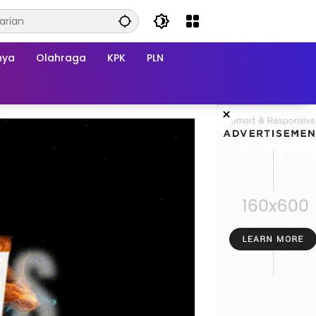
nya
Olahraga
KPK
PLN
×