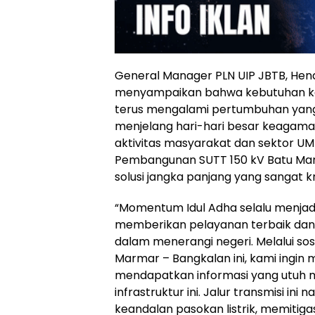
General Manager PLN UIP JBTB, Hen
menyampaikan bahwa kebutuhan kons
terus mengalami pertumbuhan yang 
menjelang hari-hari besar keagamaa
aktivitas masyarakat dan sektor U
Pembangunan SUTT 150 kV Batu Mar
solusi jangka panjang yang sangat kr
“Momentum Idul Adha selalu menjadi
memberikan pelayanan terbaik dan
dalam menerangi negeri. Melalui sosi
Marmar – Bangkalan ini, kami ingi
mendapatkan informasi yang utuh 
infrastruktur ini. Jalur transmisi i
keandalan pasokan listrik, memitigas