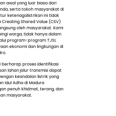
n awal yang luar biasa dari
mda, serta tokoh masyarakat di
r ketenagalistrikan ini tidak
a Creating Shared Value (CSV)
langsung oleh masyarakat. Kami
ngi warga, tidak hanya dalam
lalui program-program TJSL
an ekonomi dan lingkungan di
dro.
PLN berharap proses identifikasi
n lahan jalur transmisi dapat
Dengan keandalan listrik yang
 Idul Adha di Madura
an penuh khidmat, terang, dan
san masyarakat.