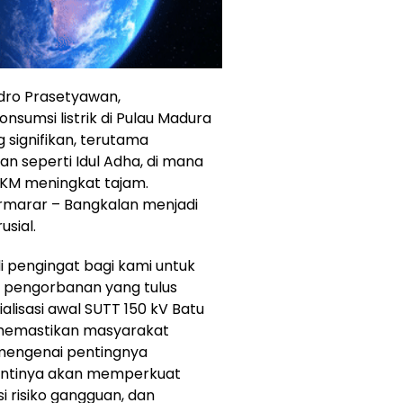
dro Prasetyawan,
umsi listrik di Pulau Madura
signifikan, terutama
n seperti Idul Adha, di mana
MKM meningkat tajam.
marar – Bangkalan menjadi
usial.
 pengingat bagi kami untuk
 pengorbanan yang tulus
alisasi awal SUTT 150 kV Batu
n memastikan masyarakat
mengenai pentingnya
ni nantinya akan memperkuat
i risiko gangguan, dan