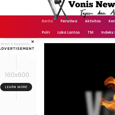
Langsung
ke
konten
Berita
Peristiwa
Aktivitas
Ke
Polri
Laka Lantas
TNI
Indeks 
×