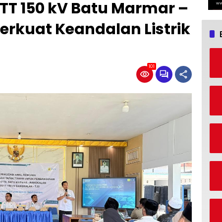
T 150 kV Batu Marmar –
rkuat Keandalan Listrik
101