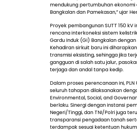
mendukung pertumbuhan ekonomi di
Bangkalan dan Pamekasan,” ujar He
Proyek pembangunan SUTT 150 kV in
rencana interkoneksi sistem kelis
Gardu Induk (GI) Bangkalan dengan
Kehadiran sirkuit baru ini diharap
transmisi eksisting, sehingga jika te
gangguan di salah satu jalur, pasoka
terjaga dan andal tanpa kedip.
Dalam proses perencanaan ini, PLN
seluruh tahapan dilaksanakan deng
Environmental, Social, and Governan
berlaku. Sinergi dengan instansi pe
Negeri/Tinggi, dan TNI/Polri juga t
transparansi pengadaan tanah ser
terdampak sesuai ketentuan hukum