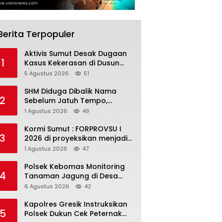
Berita Terpopuler
Aktivis Sumut Desak Dugaan
1
Kasus Kekerasan di Dusun
Balakka, Desa Gunung
5 Agustus 2026
51
Malintang Diusut Tuntas
SHM Diduga Dibalik Nama
2
Sebelum Jatuh Tempo,
Warga Gresik Gugat
1 Agustus 2026
49
Pengusaha Rokok dan
Somasi Kepala Desa
Kormi Sumut : FORPROVSU I
3
2026 di proyeksikan menjadi
ajang Festival Olahraga
1 Agustus 2026
47
Masyarakat dengan Pegiat
terbanyak di Indonesia
Polsek Kebomas Monitoring
4
Tanaman Jagung di Desa
Kembangan, Perkuat
6 Agustus 2026
42
Dukungan Ketahanan Pangan
Nasional
Kapolres Gresik Instruksikan
5
Polsek Dukun Cek Peternak