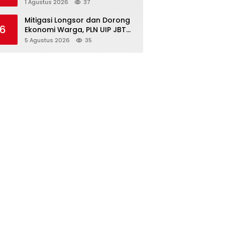
Kambing, Perkuat Ketahanan
1 Agustus 2026
37
Pangan Nasional
Mitigasi Longsor dan Dorong
6
Ekonomi Warga, PLN UIP JBTB
Salurkan Bantuan Konservasi
5 Agustus 2026
35
4.000 Pohon Aren Genjah Asal
Aceh di Banyuwangi