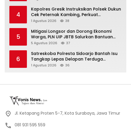
Kapolres Gresik Instruksikan Polsek Dukun
4
Cek Peternak Kambing, Perkuat
Ketahanan Pangan Nasional
1 Agustus 2026
38
Mitigasi Longsor dan Dorong Ekonomi
5
Warga, PLN UIP JBTB Salurkan Bantuan
Konservasi 4.000 Pohon Aren Genjah Asal
5 Agustus 2026
37
Aceh di Banyuwangi
Satreskoba Polresta Sidoarjo Bantah Isu
6
Tangkap Lepas Delapan Terduga
Penyalahgunaan Narkoba di Porong
1 Agustus 2026
36
Jl. Ketapang Proten 5-7, Kota Surabaya, Jawa Timur
081 931 595 559