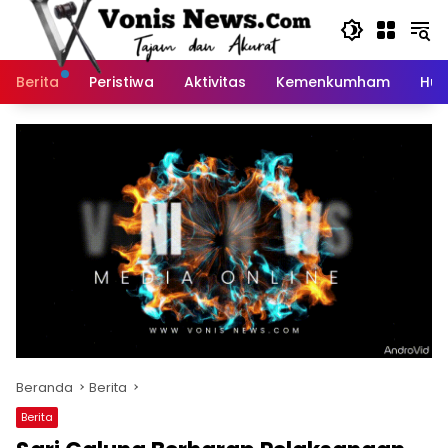
Langsung
ke
konten
Berita
Peristiwa
Aktivitas
Kemenkumham
Huk
Beranda
Berita
Berita