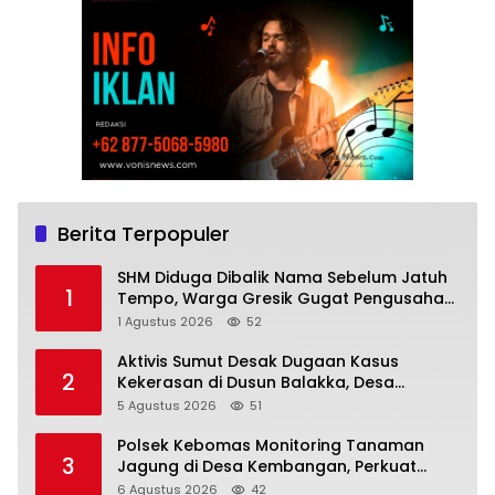
Berita Terpopuler
SHM Diduga Dibalik Nama Sebelum Jatuh
1
Tempo, Warga Gresik Gugat Pengusaha
Rokok dan Somasi Kepala Desa
1 Agustus 2026
52
Aktivis Sumut Desak Dugaan Kasus
2
Kekerasan di Dusun Balakka, Desa
Gunung Malintang Diusut Tuntas
5 Agustus 2026
51
Polsek Kebomas Monitoring Tanaman
3
Jagung di Desa Kembangan, Perkuat
Dukungan Ketahanan Pangan Nasional
6 Agustus 2026
42