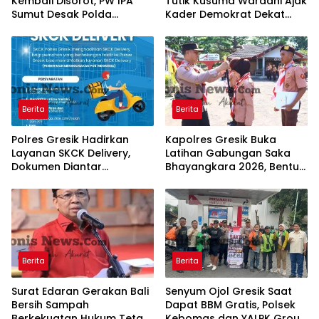
Kembali Disorot, PW IPA
Tutik Kusuma Wardani Ajak
Sumut Desak Polda
Kader Demokrat Dekat
Bertindak Tegas
dengan Rakyat Melalui
Kerja Nyata
Berita
Berita
Polres Gresik Hadirkan
Kapolres Gresik Buka
Layanan SKCK Delivery,
Latihan Gabungan Saka
Dokumen Diantar
Bhayangkara 2026, Bentuk
Langsung ke Rumah
Generasi Muda
Pemohon
Berkarakter dan Peduli
Kamtibmas
Berita
Berita
Surat Edaran Gerakan Bali
Senyum Ojol Gresik Saat
Bersih Sampah
Dapat BBM Gratis, Polsek
Berkekuatan Hukum Tetap,
Kebomas dan YALPK Group