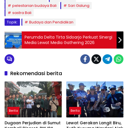
pelestarian budaya Bali
Sari Galung
sastra Bali
Topik:
Budaya dan Pendidikan
Perumda Delta Tirta Sidoarjo Perkuat Sinergi
Media Lewat Media Gathering 2026
Rekomendasi berita
Berita
Berita
Dugaan Perjudian di Sumut
Lewat Gerakan Langit Biru,