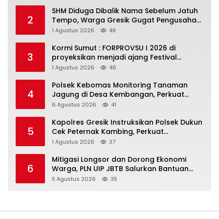
SHM Diduga Dibalik Nama Sebelum Jatuh
2
Tempo, Warga Gresik Gugat Pengusaha
Rokok dan Somasi Kepala Desa
1 Agustus 2026
49
Kormi Sumut : FORPROVSU I 2026 di
3
proyeksikan menjadi ajang Festival
Olahraga Masyarakat dengan Pegiat
1 Agustus 2026
46
terbanyak di Indonesia
Polsek Kebomas Monitoring Tanaman
4
Jagung di Desa Kembangan, Perkuat
Dukungan Ketahanan Pangan Nasional
6 Agustus 2026
41
Kapolres Gresik Instruksikan Polsek Dukun
5
Cek Peternak Kambing, Perkuat
Ketahanan Pangan Nasional
1 Agustus 2026
37
Mitigasi Longsor dan Dorong Ekonomi
6
Warga, PLN UIP JBTB Salurkan Bantuan
Konservasi 4.000 Pohon Aren Genjah Asal
5 Agustus 2026
35
Aceh di Banyuwangi