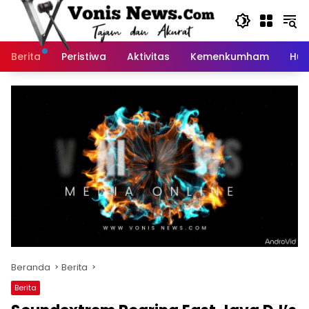
Langsung
ke
konten
Berita
Peristiwa
Aktivitas
Kemenkumham
Huk
Beranda
Berita
Berita