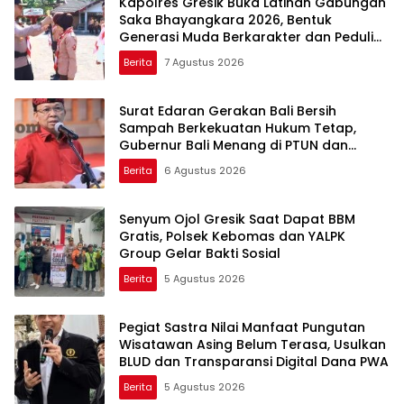
Kapolres Gresik Buka Latihan Gabungan
Saka Bhayangkara 2026, Bentuk
Generasi Muda Berkarakter dan Peduli
Kamtibmas
Berita
7 Agustus 2026
Surat Edaran Gerakan Bali Bersih
Sampah Berkekuatan Hukum Tetap,
Gubernur Bali Menang di PTUN dan
Banding
Berita
6 Agustus 2026
Senyum Ojol Gresik Saat Dapat BBM
Gratis, Polsek Kebomas dan YALPK
Group Gelar Bakti Sosial
Berita
5 Agustus 2026
Pegiat Sastra Nilai Manfaat Pungutan
Wisatawan Asing Belum Terasa, Usulkan
BLUD dan Transparansi Digital Dana PWA
Berita
5 Agustus 2026