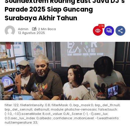
Soundextrem Roaring East Java DJ’s
Parade 2025 Siap Guncang
Surabaya Akhir Tahun
278
Admin
2 Min Baca
12 Agustus 2025
filter: 122; fileterIntensity: 0.8; filterMask: 0; brp_mask:0; brp_del_th:null;
brp_del_sen:null; delta:null; module: photo;hw-remosaic: false;touch:
(-1.0, -1.0);sceneMode: 8;cct_value: 0;AI_Scene: (-1, -1);aec_lux:
0.0;aec_lux_index: 0;albedo: ;confidence: ;motionLevel: -1;weatherinfo:
null;temperature: 33;