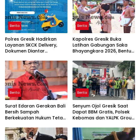
Berita
Berita
Polres Gresik Hadirkan
Kapolres Gresik Buka
Layanan SKCK Delivery,
Latihan Gabungan Saka
Dokumen Diantar
Bhayangkara 2026, Bentuk
Langsung ke Rumah
Generasi Muda
Pemohon
Berkarakter dan Peduli
Kamtibmas
Berita
Berita
Surat Edaran Gerakan Bali
Senyum Ojol Gresik Saat
Bersih Sampah
Dapat BBM Gratis, Polsek
Berkekuatan Hukum Tetap,
Kebomas dan YALPK Group
Gubernur Bali Menang di
Gelar Bakti Sosial
PTUN dan Banding