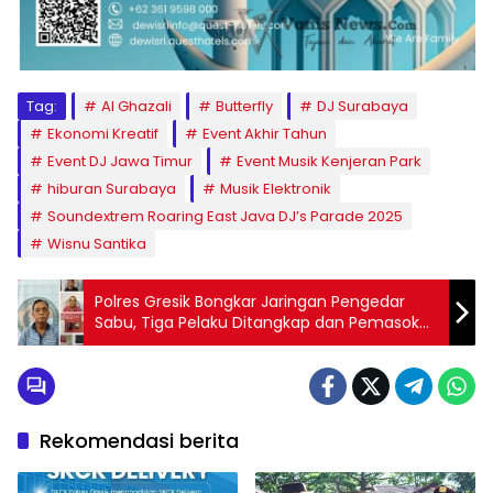
Tag:
Al Ghazali
Butterfly
DJ Surabaya
Ekonomi Kreatif
Event Akhir Tahun
Event DJ Jawa Timur
Event Musik Kenjeran Park
hiburan Surabaya
Musik Elektronik
Soundextrem Roaring East Java DJ’s Parade 2025
Wisnu Santika
Polres Gresik Bongkar Jaringan Pengedar
Sabu, Tiga Pelaku Ditangkap dan Pemasok
Diburu
Rekomendasi berita