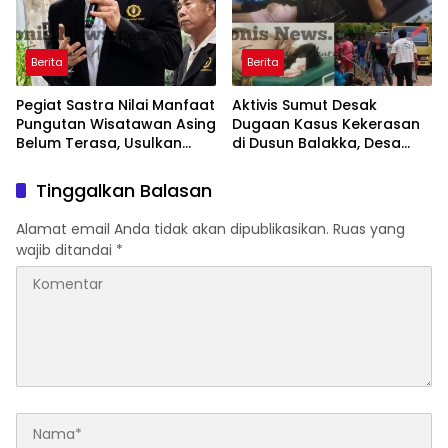
Berita
Berita
Pegiat Sastra Nilai Manfaat
Aktivis Sumut Desak
Pungutan Wisatawan Asing
Dugaan Kasus Kekerasan
Belum Terasa, Usulkan
di Dusun Balakka, Desa
BLUD dan Transparansi
Gunung Malintang Diusut
Digital Dana PWA
Tuntas
Tinggalkan Balasan
Alamat email Anda tidak akan dipublikasikan.
Ruas yang
wajib ditandai
*