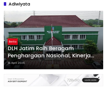
Adiwiyata
Berita
DLH Jatim Raih Beragam
Penghargaan Nasional, Kinerja
Profesional dan Transparan Tuai
16 April 2026
Apresiasi PWI