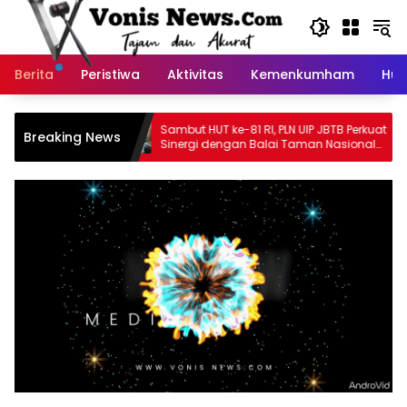
Langsung
ke
konten
Berita
Peristiwa
Aktivitas
Kemenkumham
Huk
utik Kusuma
Sambut HUT ke-81 RI, PLN UIP JBTB Perkuat
Breaking News
 Dekat
Sinergi dengan Balai Taman Nasional
 Nyata
Baluran Bahas Kajian Rencana Proyek
SUTET 500 kV Paiton–
Watudodol/Kalipuro