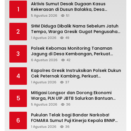
Aktivis Sumut Desak Dugaan Kasus
1
Kekerasan di Dusun Balakka, Desa
Gunung Malintang Diusut Tuntas
5 Agustus 2026
51
SHM Diduga Dibalik Nama Sebelum Jatuh
2
Tempo, Warga Gresik Gugat Pengusaha
Rokok dan Somasi Kepala Desa
1 Agustus 2026
49
Polsek Kebomas Monitoring Tanaman
3
Jagung di Desa Kembangan, Perkuat
Dukungan Ketahanan Pangan Nasional
6 Agustus 2026
42
Kapolres Gresik Instruksikan Polsek Dukun
4
Cek Peternak Kambing, Perkuat
Ketahanan Pangan Nasional
1 Agustus 2026
37
Mitigasi Longsor dan Dorong Ekonomi
5
Warga, PLN UIP JBTB Salurkan Bantuan
Konservasi 4.000 Pohon Aren Genjah Asal
5 Agustus 2026
36
Aceh di Banyuwangi
Pukulan Telak bagi Bandar Narkoba!
6
FOMARA Sumut Puji Kinerja Kepala BNNP
Sumut Bongkar Sabu, Ganja, hingga
1 Agustus 2026
36