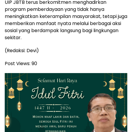
UIP JBTB terus berkomitmen menghadirkan
program pemberdayaan yang tidak hanya
meningkatkan keterampilan masyarakat, tetapi juga
memberikan manfaat nyata melalui berbagai aksi
sosial yang berdampak langsung bagi lingkungan
sekitar.
(Redaksi: Devi)
Post Views:
90