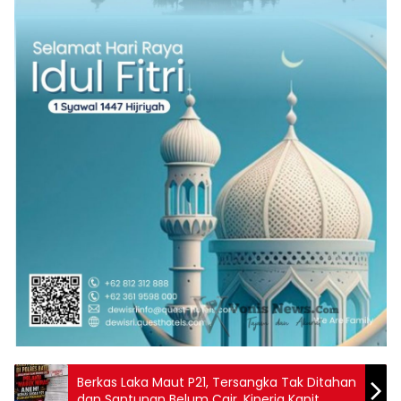
Berkas Laka Maut P21, Tersangka Tak Ditahan
dan Santunan Belum Cair, Kinerja Kanit