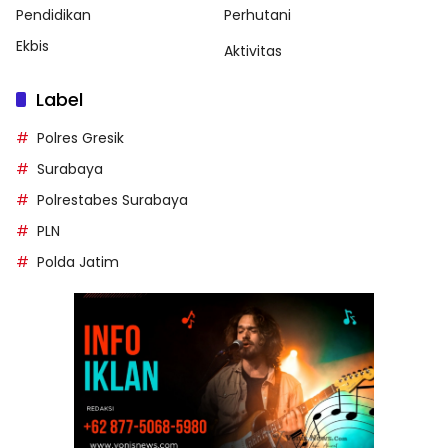
Pendidikan
Perhutani
Ekbis
Aktivitas
Label
Polres Gresik
Surabaya
Polrestabes Surabaya
PLN
Polda Jatim