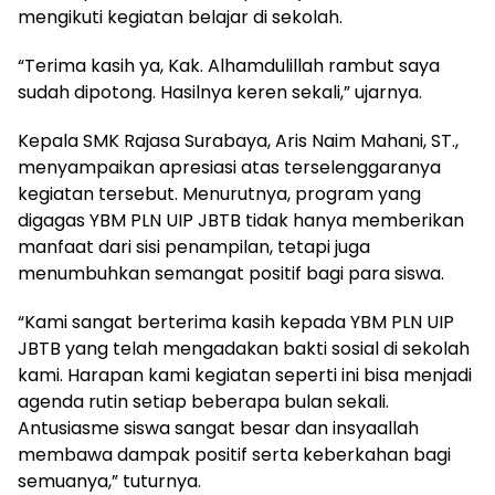
mengikuti kegiatan belajar di sekolah.
“Terima kasih ya, Kak. Alhamdulillah rambut saya
sudah dipotong. Hasilnya keren sekali,” ujarnya.
Kepala SMK Rajasa Surabaya, Aris Naim Mahani, ST.,
menyampaikan apresiasi atas terselenggaranya
kegiatan tersebut. Menurutnya, program yang
digagas YBM PLN UIP JBTB tidak hanya memberikan
manfaat dari sisi penampilan, tetapi juga
menumbuhkan semangat positif bagi para siswa.
“Kami sangat berterima kasih kepada YBM PLN UIP
JBTB yang telah mengadakan bakti sosial di sekolah
kami. Harapan kami kegiatan seperti ini bisa menjadi
agenda rutin setiap beberapa bulan sekali.
Antusiasme siswa sangat besar dan insyaallah
membawa dampak positif serta keberkahan bagi
semuanya,” tuturnya.