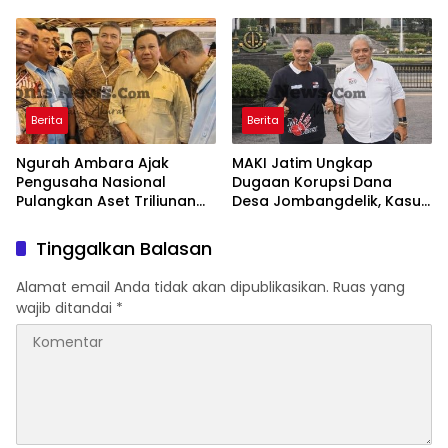
BLUD dan Transparansi
Gunung Malintang Diusut
Digital Dana PWA
Tuntas
Berita
Berita
Ngurah Ambara Ajak
MAKI Jatim Ungkap
Pengusaha Nasional
Dugaan Korupsi Dana
Pulangkan Aset Triliunan
Desa Jombangdelik, Kasus
Lewat PFII Bali, Targetkan
Bansos Covid-19 dan
Investor Global
Pengadaan Mebelair
Tinggalkan Balasan
Segera Dilaporkan ke
Kejati Jatim
Alamat email Anda tidak akan dipublikasikan.
Ruas yang
wajib ditandai
*