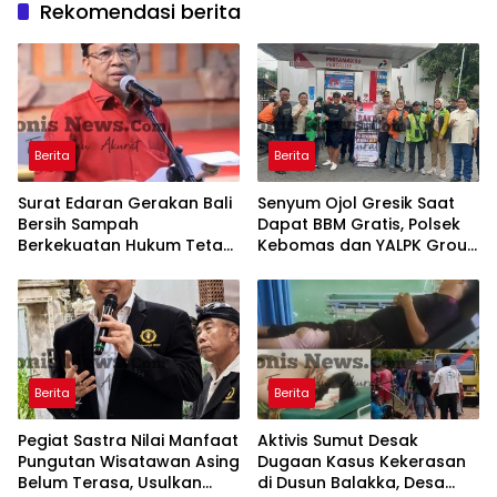
Rekomendasi berita
Berita
Berita
Surat Edaran Gerakan Bali
Senyum Ojol Gresik Saat
Bersih Sampah
Dapat BBM Gratis, Polsek
Berkekuatan Hukum Tetap,
Kebomas dan YALPK Group
Gubernur Bali Menang di
Gelar Bakti Sosial
PTUN dan Banding
Berita
Berita
Pegiat Sastra Nilai Manfaat
Aktivis Sumut Desak
Pungutan Wisatawan Asing
Dugaan Kasus Kekerasan
Belum Terasa, Usulkan
di Dusun Balakka, Desa