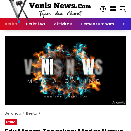
Langsung
ke
konten
Berita
Peristiwa
Aktivitas
Kemenkumham
Huk
Beranda
Berita
Berita