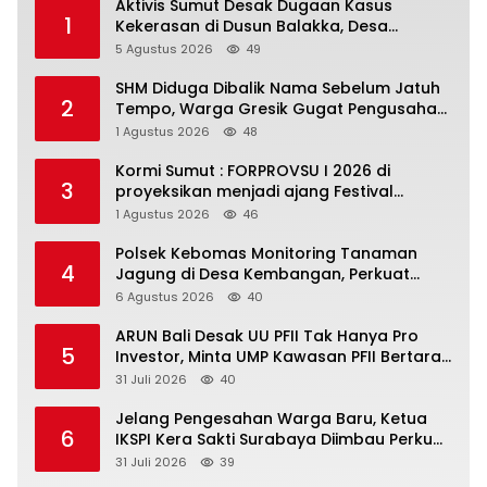
Aktivis Sumut Desak Dugaan Kasus
1
Kekerasan di Dusun Balakka, Desa
Gunung Malintang Diusut Tuntas
5 Agustus 2026
49
SHM Diduga Dibalik Nama Sebelum Jatuh
2
Tempo, Warga Gresik Gugat Pengusaha
Rokok dan Somasi Kepala Desa
1 Agustus 2026
48
Kormi Sumut : FORPROVSU I 2026 di
3
proyeksikan menjadi ajang Festival
Olahraga Masyarakat dengan Pegiat
1 Agustus 2026
46
terbanyak di Indonesia
Polsek Kebomas Monitoring Tanaman
4
Jagung di Desa Kembangan, Perkuat
Dukungan Ketahanan Pangan Nasional
6 Agustus 2026
40
ARUN Bali Desak UU PFII Tak Hanya Pro
5
Investor, Minta UMP Kawasan PFII Bertaraf
Internasional
31 Juli 2026
40
Jelang Pengesahan Warga Baru, Ketua
6
IKSPI Kera Sakti Surabaya Diimbau Perkuat
Pembinaan dan Jaga Kondusivitas
31 Juli 2026
39