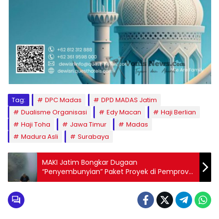
Tag:
DPC Madas
DPD MADAS Jatim
Dualisme Organisasi
Edy Macan
Haji Berlian
Haji Toha
Jawa Timur
Madas
Madura Asli
Surabaya
MAKI Jatim Bongkar Dugaan
“Penyembunyian” Paket Proyek di Pemprov
Jatim, Siap Gugat ke PTUN