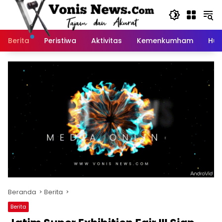
Langsung
ke
konten
Berita
Peristiwa
Aktivitas
Kemenkumham
Huk
Beranda
Berita
Berita