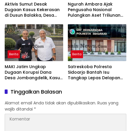
Aktivis Sumut Desak
Ngurah Ambara Ajak
Dugaan Kasus Kekerasan
Pengusaha Nasional
di Dusun Balakka, Desa
Pulangkan Aset Triliunan
Gunung Malintang Diusut
Lewat PFII Bali, Targetkan
Tuntas
Investor Global
Berita
Berita
MAKI Jatim Ungkap
Satreskoba Polresta
Dugaan Korupsi Dana
Sidoarjo Bantah Isu
Desa Jombangdelik, Kasus
Tangkap Lepas Delapan
Bansos Covid-19 dan
Terduga Penyalahgunaan
Pengadaan Mebelair
Narkoba di Porong
Tinggalkan Balasan
Segera Dilaporkan ke
Kejati Jatim
Alamat email Anda tidak akan dipublikasikan.
Ruas yang
wajib ditandai
*