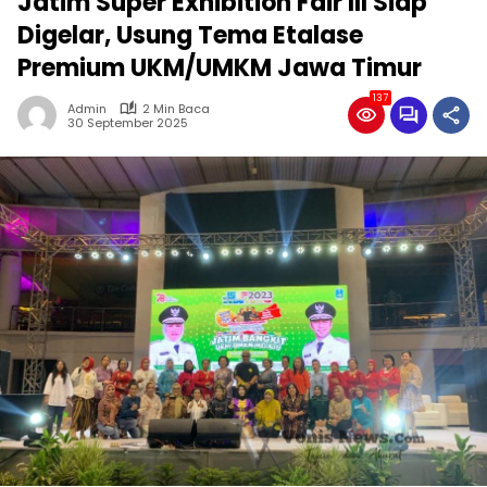
Jatim Super Exhibition Fair III Siap
Digelar, Usung Tema Etalase
Premium UKM/UMKM Jawa Timur
137
Admin
2 Min Baca
30 September 2025