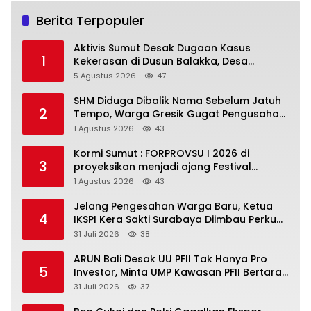
Berita Terpopuler
Aktivis Sumut Desak Dugaan Kasus
1
Kekerasan di Dusun Balakka, Desa
Gunung Malintang Diusut Tuntas
5 Agustus 2026
47
SHM Diduga Dibalik Nama Sebelum Jatuh
2
Tempo, Warga Gresik Gugat Pengusaha
Rokok dan Somasi Kepala Desa
1 Agustus 2026
43
Kormi Sumut : FORPROVSU I 2026 di
3
proyeksikan menjadi ajang Festival
Olahraga Masyarakat dengan Pegiat
1 Agustus 2026
43
terbanyak di Indonesia
Jelang Pengesahan Warga Baru, Ketua
4
IKSPI Kera Sakti Surabaya Diimbau Perkuat
Pembinaan dan Jaga Kondusivitas
31 Juli 2026
38
ARUN Bali Desak UU PFII Tak Hanya Pro
5
Investor, Minta UMP Kawasan PFII Bertaraf
Internasional
31 Juli 2026
37