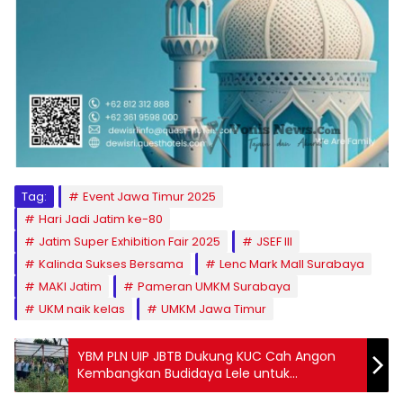
Tag:
Event Jawa Timur 2025
Hari Jadi Jatim ke-80
Jatim Super Exhibition Fair 2025
JSEF III
Kalinda Sukses Bersama
Lenc Mark Mall Surabaya
MAKI Jatim
Pameran UMKM Surabaya
UKM naik kelas
UMKM Jawa Timur
YBM PLN UIP JBTB Dukung KUC Cah Angon
Kembangkan Budidaya Lele untuk
Kemandirian Warga Ketintang