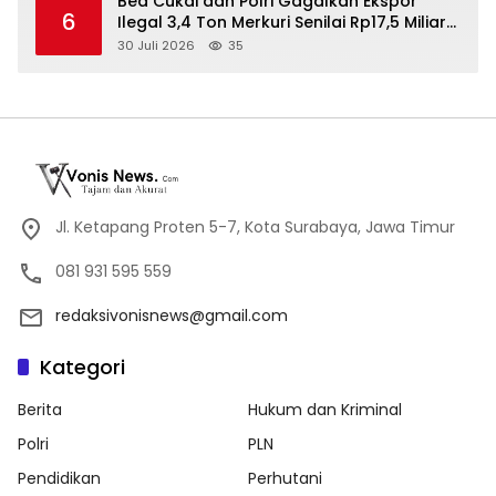
Bea Cukai dan Polri Gagalkan Ekspor
6
Ilegal 3,4 Ton Merkuri Senilai Rp17,5 Miliar
di Tanjung Perak, Tujuan Afrika
30 Juli 2026
35
Terbongkar
Jl. Ketapang Proten 5-7, Kota Surabaya, Jawa Timur
081 931 595 559
redaksivonisnews@gmail.com
Kategori
Berita
Hukum dan Kriminal
Polri
PLN
Pendidikan
Perhutani