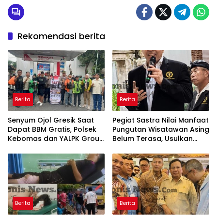
Rekomendasi berita
Berita
Berita
Senyum Ojol Gresik Saat
Pegiat Sastra Nilai Manfaat
Dapat BBM Gratis, Polsek
Pungutan Wisatawan Asing
Kebomas dan YALPK Group
Belum Terasa, Usulkan
Gelar Bakti Sosial
BLUD dan Transparansi
Digital Dana PWA
Berita
Berita