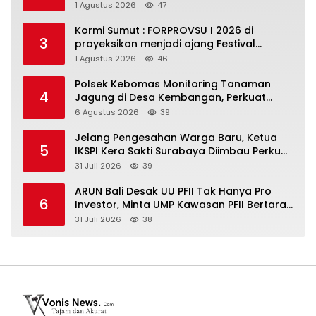
Rokok dan Somasi Kepala Desa
1 Agustus 2026
47
Kormi Sumut : FORPROVSU I 2026 di
3
proyeksikan menjadi ajang Festival
Olahraga Masyarakat dengan Pegiat
1 Agustus 2026
46
terbanyak di Indonesia
Polsek Kebomas Monitoring Tanaman
4
Jagung di Desa Kembangan, Perkuat
Dukungan Ketahanan Pangan Nasional
6 Agustus 2026
39
Jelang Pengesahan Warga Baru, Ketua
5
IKSPI Kera Sakti Surabaya Diimbau Perkuat
Pembinaan dan Jaga Kondusivitas
31 Juli 2026
39
ARUN Bali Desak UU PFII Tak Hanya Pro
6
Investor, Minta UMP Kawasan PFII Bertaraf
Internasional
31 Juli 2026
38