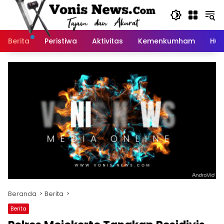
Langsung
ke
konten
Berita
Peristiwa
Aktivitas
Kemenkumham
Huk
Beranda
Berita
Berita