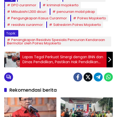
DPO curanmor
kriminal mojokerto
Mitsubishi L300 dicuri
pencurian mobil pikap
Pengungkapan Kasus Curanmor
Polres Mojokerto
residivis curanmor
Satreskrim Polres Mojokerto
Topik:
Penangkapan Residivis Spesialis Pencurian Kendaraan
Bermotor oleh Polres Mojokerto
Lapas Tegal Perkuat Sinergi dengan BNN dan
Dinas Pendidikan, Pastikan Hak Pendidikan
Anak Berhadapan dengan Hukum Terpenuhi
Rekomendasi berita