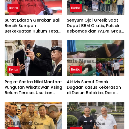
Berita
Berita
Surat Edaran Gerakan Bali
Senyum Ojol Gresik Saat
Bersih Sampah
Dapat BBM Gratis, Polsek
Berkekuatan Hukum Tetap,
Kebomas dan YALPK Group
Gubernur Bali Menang di
Gelar Bakti Sosial
PTUN dan Banding
Berita
Berita
Pegiat Sastra Nilai Manfaat
Aktivis Sumut Desak
Pungutan Wisatawan Asing
Dugaan Kasus Kekerasan
Belum Terasa, Usulkan
di Dusun Balakka, Desa
BLUD dan Transparansi
Gunung Malintang Diusut
Digital Dana PWA
Tuntas