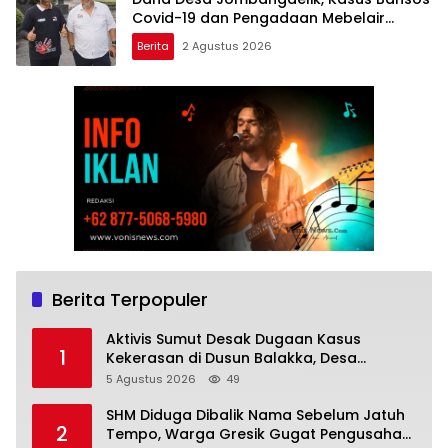
Covid-19 dan Pengadaan Mebelair
Segera Dilaporkan ke Kejati Jatim
Berita
2 Agustus 2026
Berita Terpopuler
Aktivis Sumut Desak Dugaan Kasus
1
Kekerasan di Dusun Balakka, Desa
Gunung Malintang Diusut Tuntas
5 Agustus 2026
49
SHM Diduga Dibalik Nama Sebelum Jatuh
2
Tempo, Warga Gresik Gugat Pengusaha