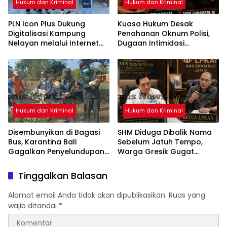
Hukum dan Kriminal
Hukum dan Kriminal
PLN Icon Plus Dukung
Kuasa Hukum Desak
Digitalisasi Kampung
Penahanan Oknum Polisi,
Nelayan melalui Internet
Dugaan Intimidasi
Gratis di Desa Nelayan
Keluarga Korban Jadi
Rajatama
Sorotan
Hukum dan Kriminal
Hukum dan Kriminal
Disembunyikan di Bagasi
SHM Diduga Dibalik Nama
Bus, Karantina Bali
Sebelum Jatuh Tempo,
Gagalkan Penyelundupan
Warga Gresik Gugat
284 Burung Ilegal ke Jawa
Pengusaha Rokok dan
Tengah
Somasi Kepala Desa
Tinggalkan Balasan
Alamat email Anda tidak akan dipublikasikan.
Ruas yang
wajib ditandai
*