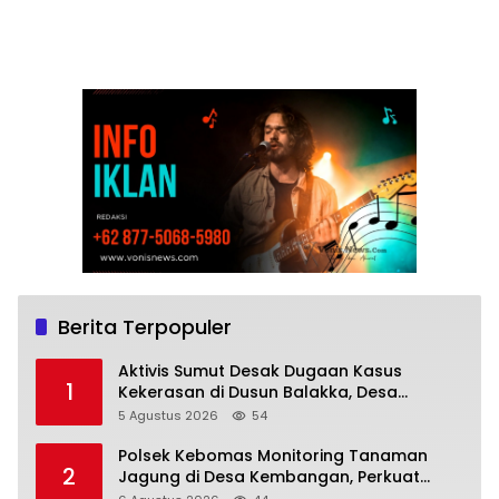
Berita Terpopuler
Aktivis Sumut Desak Dugaan Kasus
1
Kekerasan di Dusun Balakka, Desa
Gunung Malintang Diusut Tuntas
5 Agustus 2026
54
Polsek Kebomas Monitoring Tanaman
2
Jagung di Desa Kembangan, Perkuat
Dukungan Ketahanan Pangan Nasional