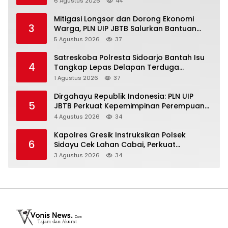
6 Agustus 2026
44
Mitigasi Longsor dan Dorong Ekonomi
3
Warga, PLN UIP JBTB Salurkan Bantuan
Konservasi 4.000 Pohon Aren Genjah Asal
5 Agustus 2026
37
Aceh di Banyuwangi
Satreskoba Polresta Sidoarjo Bantah Isu
4
Tangkap Lepas Delapan Terduga
Penyalahgunaan Narkoba di Porong
1 Agustus 2026
37
Dirgahayu Republik Indonesia: PLN UIP
5
JBTB Perkuat Kepemimpinan Perempuan
melalui Srikandi Movement 2026
4 Agustus 2026
34
Kapolres Gresik Instruksikan Polsek
6
Sidayu Cek Lahan Cabai, Perkuat
Ketahanan Pangan dan Stabilitas Harga
3 Agustus 2026
34