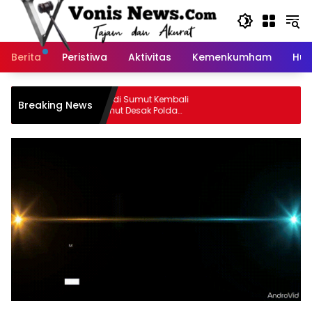
Langsung
ke
konten
Berita
Peristiwa
Aktivitas
Kemenkumham
Huk
Dugaan Perjudian di Sumut Kembali
Breaking News
Disorot, PW IPA Sumut Desak Polda
Bertindak Tegas