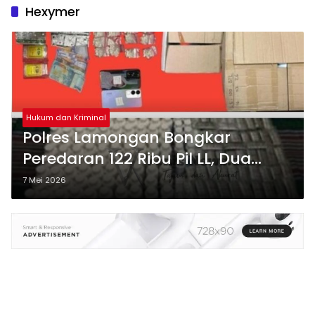
Hexymer
Hukum dan Kriminal
Polres Lamongan Bongkar
Peredaran 122 Ribu Pil LL, Dua
Pengedar Asal Aceh dan Binjai
7 Mei 2026
Ditangkap