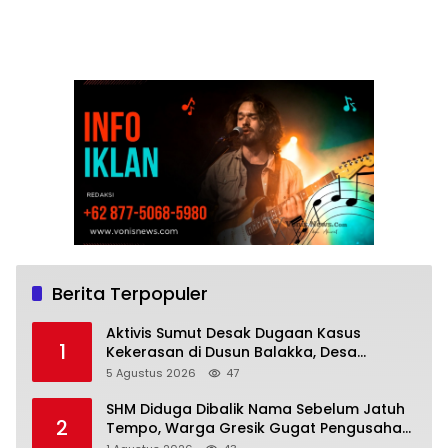
Berita Terpopuler
Aktivis Sumut Desak Dugaan Kasus
1
Kekerasan di Dusun Balakka, Desa
Gunung Malintang Diusut Tuntas
5 Agustus 2026
47
SHM Diduga Dibalik Nama Sebelum Jatuh
2
Tempo, Warga Gresik Gugat Pengusaha
Rokok dan Somasi Kepala Desa