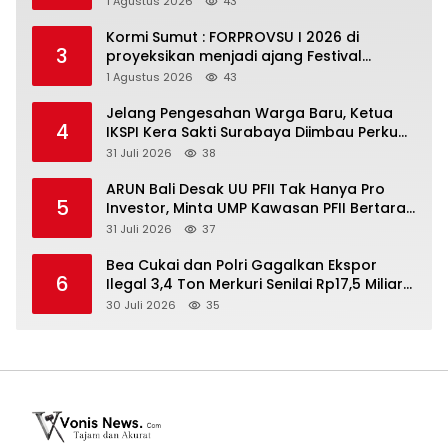
1 Agustus 2026
43
Kormi Sumut : FORPROVSU I 2026 di
3
proyeksikan menjadi ajang Festival
Olahraga Masyarakat dengan Pegiat
1 Agustus 2026
43
terbanyak di Indonesia
Jelang Pengesahan Warga Baru, Ketua
4
IKSPI Kera Sakti Surabaya Diimbau Perkuat
Pembinaan dan Jaga Kondusivitas
31 Juli 2026
38
ARUN Bali Desak UU PFII Tak Hanya Pro
5
Investor, Minta UMP Kawasan PFII Bertaraf
Internasional
31 Juli 2026
37
Bea Cukai dan Polri Gagalkan Ekspor
6
Ilegal 3,4 Ton Merkuri Senilai Rp17,5 Miliar
di Tanjung Perak, Tujuan Afrika
30 Juli 2026
35
Terbongkar