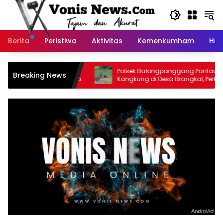
Langsung
ke
konten
Berita
Peristiwa
Aktivitas
Kemenkumham
Huk
 Saat Dapat BBM
Polsek Balongpanggang Pantau Lahan
Breaking News
mas dan YALPK Group
Kangkung di Desa Brangkal, Perkuat
Dukungan Ketahanan Pangan Nasional