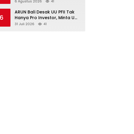
Kembangan, Perkuat
6 Agustus 2026
41
Dukungan Ketahanan Pangan
Nasional
ARUN Bali Desak UU PFII Tak
6
Hanya Pro Investor, Minta UMP
Kawasan PFII Bertaraf
31 Juli 2026
41
Internasional