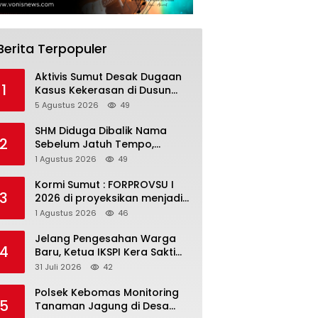
Berita Terpopuler
Aktivis Sumut Desak Dugaan
1
Kasus Kekerasan di Dusun
Balakka, Desa Gunung
5 Agustus 2026
49
Malintang Diusut Tuntas
SHM Diduga Dibalik Nama
2
Sebelum Jatuh Tempo,
Warga Gresik Gugat
1 Agustus 2026
49
Pengusaha Rokok dan
Somasi Kepala Desa
Kormi Sumut : FORPROVSU I
3
2026 di proyeksikan menjadi
ajang Festival Olahraga
1 Agustus 2026
46
Masyarakat dengan Pegiat
terbanyak di Indonesia
Jelang Pengesahan Warga
4
Baru, Ketua IKSPI Kera Sakti
Surabaya Diimbau Perkuat
31 Juli 2026
42
Pembinaan dan Jaga
Kondusivitas
Polsek Kebomas Monitoring
5
Tanaman Jagung di Desa