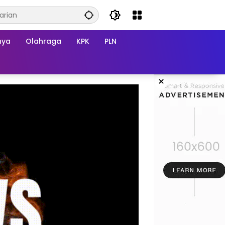
nya
Olahraga
KPK
PLN
×