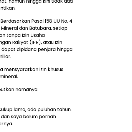
kat, namun hingga kini tidak ada
ntikan.
 Berdasarkan Pasal 158 UU No. 4
ineral dan Batubara, setiap
n tanpa Izin Usaha
an Rakyat (IPR), atau Izin
dapat dipidana penjara hingga
liar.
uga mensyaratkan izin khusus
mineral.
ebutkan namanya
 cukup lama, ada puluhan tahun.
 dan saya belum pernah
arnya.