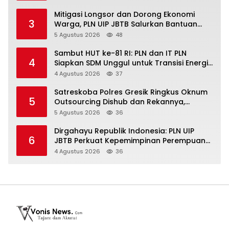
Mitigasi Longsor dan Dorong Ekonomi
3
Warga, PLN UIP JBTB Salurkan Bantuan
Konservasi 4.000 Pohon Aren Genjah Asal
5 Agustus 2026
48
Aceh di Banyuwangi
Sambut HUT ke-81 RI: PLN dan IT PLN
4
Siapkan SDM Unggul untuk Transisi Energi
Lewat Pelatihan Energi Terbarukan bagi
4 Agustus 2026
37
Siswa SMA
Satreskoba Polres Gresik Ringkus Oknum
5
Outsourcing Dishub dan Rekannya,
Diduga Edarkan Sabu Jaringan Bangkalan
5 Agustus 2026
36
Dirgahayu Republik Indonesia: PLN UIP
6
JBTB Perkuat Kepemimpinan Perempuan
melalui Srikandi Movement 2026
4 Agustus 2026
36