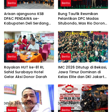
Berita
Berita
Arisan ajangsono KSB
Bung Taufik Resmikan
DPAC PENDAWA se-
Pelantikan DPC Madas
Kabupaten Deli Serdang
Situbondo, Mas Rio Dorong
Perkuat Silaturahmi dan
Gerakan Sosial Bantu
Kebersamaan di Gelar di
Warga Miskin
DPAC Kec. GALANG
Berita
Berita
Rayakan HUT ke-81 RI,
IMC 2026 Ditutup di Bekasi,
Sahid Surabaya Hotel
Jawa Timur Dominan di
Gelar Aksi Donor Darah
Kelas Elite dan DKI Jakarta
Masuk Tiga Besar
Berita
Berita