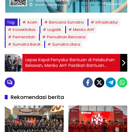
Tag:
Aceh
Bencana Sumatra
infrastruktur
Konektivitas
Logistik
Menko AHY
Pemerintah
Pemulihan Bencana
Sumatra Barat
Sumatra Utara
Lepas Kapal Penyalur Bantuan di Pelabuhan
Belawan, Menko AHY Pastikan Bantuan
Logistik Menjangkau Wilayah-Wilayah
Terisolir
Rekomendasi berita