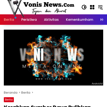
Langsung
ke
konten
Berita
Peristiwa
Aktivitas
Kemenkumham
Huk
Beranda
Berita
Berita