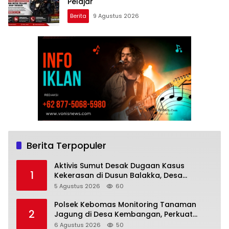
Pelajar
Berita
9 Agustus 2026
Berita Terpopuler
Aktivis Sumut Desak Dugaan Kasus
1
Kekerasan di Dusun Balakka, Desa
Gunung Malintang Diusut Tuntas
5 Agustus 2026
60
Polsek Kebomas Monitoring Tanaman
2
Jagung di Desa Kembangan, Perkuat
Dukungan Ketahanan Pangan Nasional
6 Agustus 2026
50