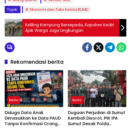
Topik:
Ekonomi dan Tata Kelola BUMD
Keliling Kampung Bersepeda, Kapolres Kediri
Ajak Warga Jaga Lingkungan
Rekomendasi berita
Berita
Berita
Diduga Data Anak
Dugaan Perjudian di Sumut
Dimasukkan ke Data PAUD
Kembali Disorot, PW IPA
Tanpa Konfirmasi Orang
Sumut Desak Polda
Tua, Sejumlah Anak
Bertindak Tegas