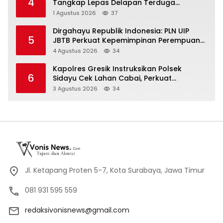
4
Tangkap Lepas Delapan Terduga
Penyalahgunaan Narkoba di Porong
1 Agustus 2026
37
Dirgahayu Republik Indonesia: PLN UIP
5
JBTB Perkuat Kepemimpinan Perempuan
melalui Srikandi Movement 2026
4 Agustus 2026
34
Kapolres Gresik Instruksikan Polsek
6
Sidayu Cek Lahan Cabai, Perkuat
Ketahanan Pangan dan Stabilitas Harga
3 Agustus 2026
34
Jl. Ketapang Proten 5-7, Kota Surabaya, Jawa Timur
081 931 595 559
redaksivonisnews@gmail.com