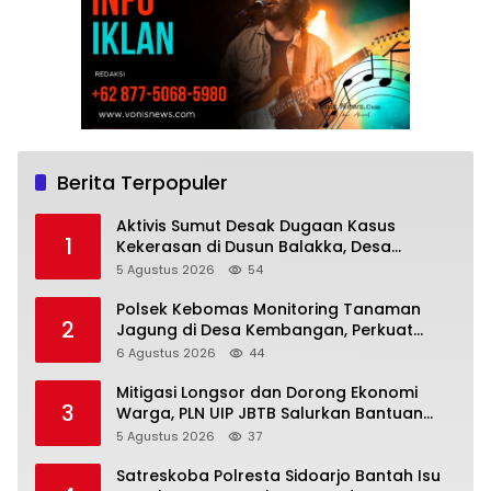
Berita Terpopuler
Aktivis Sumut Desak Dugaan Kasus
1
Kekerasan di Dusun Balakka, Desa
Gunung Malintang Diusut Tuntas
5 Agustus 2026
54
Polsek Kebomas Monitoring Tanaman
2
Jagung di Desa Kembangan, Perkuat
Dukungan Ketahanan Pangan Nasional
6 Agustus 2026
44
Mitigasi Longsor dan Dorong Ekonomi
3
Warga, PLN UIP JBTB Salurkan Bantuan
Konservasi 4.000 Pohon Aren Genjah Asal
5 Agustus 2026
37
Aceh di Banyuwangi
Satreskoba Polresta Sidoarjo Bantah Isu