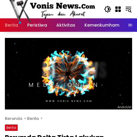
Langsung
ke
konten
Berita
Peristiwa
Aktivitas
Kemenkumham
Huk
Beranda
Berita
Berita