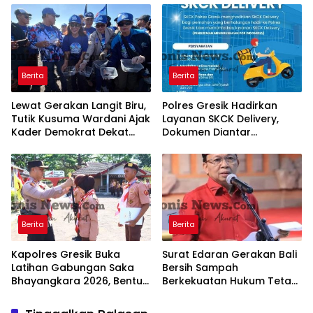
Disebut Terdampak
Berita
Berita
Lewat Gerakan Langit Biru,
Polres Gresik Hadirkan
Tutik Kusuma Wardani Ajak
Layanan SKCK Delivery,
Kader Demokrat Dekat
Dokumen Diantar
dengan Rakyat Melalui
Langsung ke Rumah
Kerja Nyata
Pemohon
Berita
Berita
Kapolres Gresik Buka
Surat Edaran Gerakan Bali
Latihan Gabungan Saka
Bersih Sampah
Bhayangkara 2026, Bentuk
Berkekuatan Hukum Tetap,
Generasi Muda
Gubernur Bali Menang di
Berkarakter dan Peduli
PTUN dan Banding