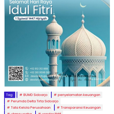
Tag:
BUMD Sidoarjo
penyelamatan keuangan
Perumda Delta Tirta Sidoarjo
Tata Kelola Perusahaan
Transparansi Keuangan
utang usaha
vendor fiktif