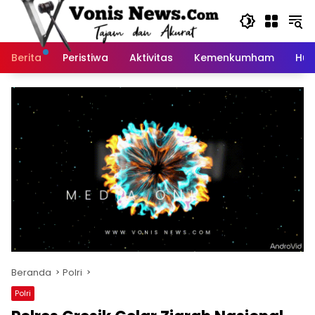
Langsung
ke
konten
Berita
Peristiwa
Aktivitas
Kemenkumham
Huk
Beranda
Polri
Polri