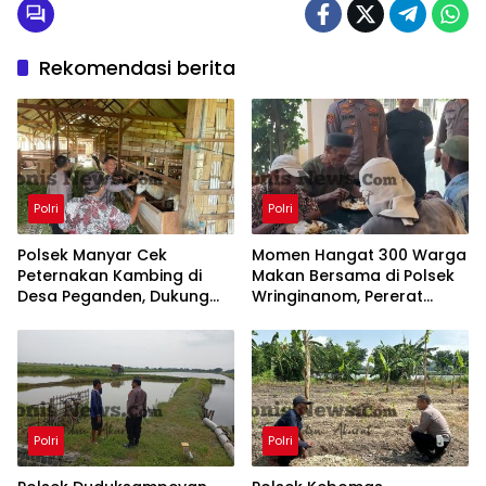
Rekomendasi berita
Polri
Polri
Polsek Manyar Cek
Momen Hangat 300 Warga
Peternakan Kambing di
Makan Bersama di Polsek
Desa Peganden, Dukung
Wringinanom, Pererat
Program Ketahanan
Silaturahmi dan Wujudkan
Pangan
Polri Dekat dengan
Masyarakat
Polri
Polri