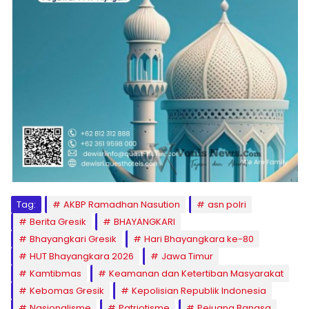
Tag:
AKBP Ramadhan Nasution
asn polri
Berita Gresik
BHAYANGKARI
Bhayangkari Gresik
Hari Bhayangkara ke-80
HUT Bhayangkara 2026
Jawa Timur
Kamtibmas
Keamanan dan Ketertiban Masyarakat
Kebomas Gresik
Kepolisian Republik Indonesia
Nasionalisme
Patriotisme
Pejuang Bangsa