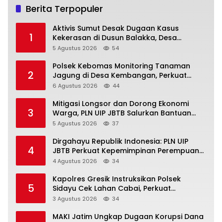
Berita Terpopuler
Aktivis Sumut Desak Dugaan Kasus
1
Kekerasan di Dusun Balakka, Desa
Gunung Malintang Diusut Tuntas
5 Agustus 2026
54
Polsek Kebomas Monitoring Tanaman
2
Jagung di Desa Kembangan, Perkuat
Dukungan Ketahanan Pangan Nasional
6 Agustus 2026
44
Mitigasi Longsor dan Dorong Ekonomi
3
Warga, PLN UIP JBTB Salurkan Bantuan
Konservasi 4.000 Pohon Aren Genjah Asal
5 Agustus 2026
37
Aceh di Banyuwangi
Dirgahayu Republik Indonesia: PLN UIP
4
JBTB Perkuat Kepemimpinan Perempuan
melalui Srikandi Movement 2026
4 Agustus 2026
34
Kapolres Gresik Instruksikan Polsek
5
Sidayu Cek Lahan Cabai, Perkuat
Ketahanan Pangan dan Stabilitas Harga
3 Agustus 2026
34
MAKI Jatim Ungkap Dugaan Korupsi Dana