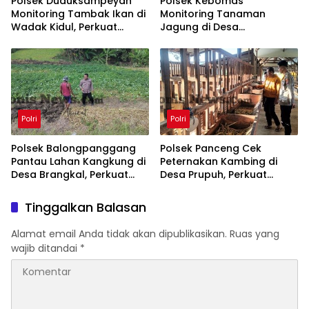
Polsek Duduksampeyan
Polsek Kebomas
Monitoring Tambak Ikan di
Monitoring Tanaman
Wadak Kidul, Perkuat
Jagung di Desa
Ketahanan Pangan
Kembangan, Perkuat
Nasional
Dukungan Ketahanan
Pangan Nasional
Polri
Polri
Polsek Balongpanggang
Polsek Panceng Cek
Pantau Lahan Kangkung di
Peternakan Kambing di
Desa Brangkal, Perkuat
Desa Prupuh, Perkuat
Dukungan Ketahanan
Ketahanan Pangan Menuju
Pangan Nasional
Swasembada Nasional
Tinggalkan Balasan
Alamat email Anda tidak akan dipublikasikan.
Ruas yang
wajib ditandai
*