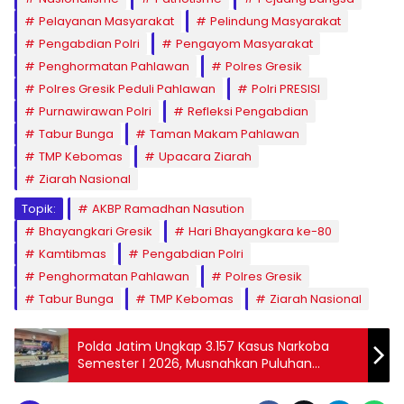
Pelayanan Masyarakat
Pelindung Masyarakat
Pengabdian Polri
Pengayom Masyarakat
Penghormatan Pahlawan
Polres Gresik
Polres Gresik Peduli Pahlawan
Polri PRESISI
Purnawirawan Polri
Refleksi Pengabdian
Tabur Bunga
Taman Makam Pahlawan
TMP Kebomas
Upacara Ziarah
Ziarah Nasional
Topik:
AKBP Ramadhan Nasution
Bhayangkari Gresik
Hari Bhayangkara ke-80
Kamtibmas
Pengabdian Polri
Penghormatan Pahlawan
Polres Gresik
Tabur Bunga
TMP Kebomas
Ziarah Nasional
Polda Jatim Ungkap 3.157 Kasus Narkoba
Semester I 2026, Musnahkan Puluhan
Kilogram Sabu dan Ganja