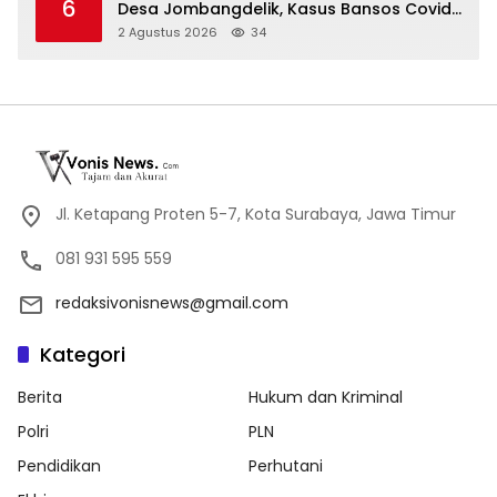
6
Desa Jombangdelik, Kasus Bansos Covid-
19 dan Pengadaan Mebelair Segera
2 Agustus 2026
34
Dilaporkan ke Kejati Jatim
Jl. Ketapang Proten 5-7, Kota Surabaya, Jawa Timur
081 931 595 559
redaksivonisnews@gmail.com
Kategori
Berita
Hukum dan Kriminal
Polri
PLN
Pendidikan
Perhutani