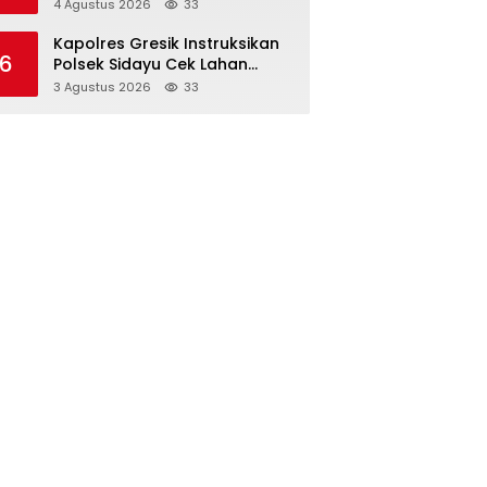
Kepemimpinan Perempuan
4 Agustus 2026
33
melalui Srikandi Movement
2026
Kapolres Gresik Instruksikan
6
Polsek Sidayu Cek Lahan
Cabai, Perkuat Ketahanan
3 Agustus 2026
33
Pangan dan Stabilitas Harga