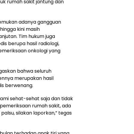
suk rumah sakit jantung dan
ditemukan adanya gangguan
ingga kini masih
jutan. Tim hukum juga
 berupa hasil radiologi,
pemeriksaan onkologi yang
egaskan bahwa seluruh
iennya merupakan hasil
is berwenang.
ami sehat-sehat saja dan tidak
sil pemeriksaan rumah sakit, ada
palsu, silakan laporkan,” tegas
ulan terhadap anak tiri yang