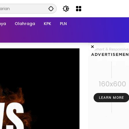
nya
Olahraga
KPK
PLN
×