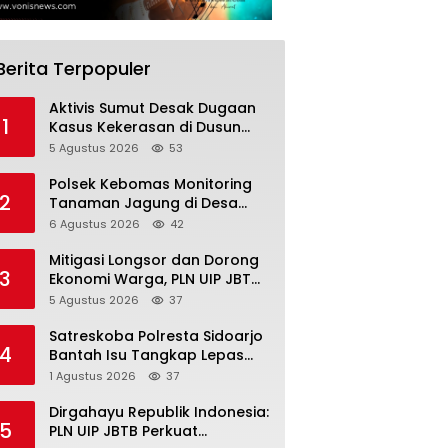
Berita Terpopuler
Aktivis Sumut Desak Dugaan
1
Kasus Kekerasan di Dusun
Balakka, Desa Gunung
5 Agustus 2026
53
Malintang Diusut Tuntas
Polsek Kebomas Monitoring
2
Tanaman Jagung di Desa
Kembangan, Perkuat
6 Agustus 2026
42
Dukungan Ketahanan Pangan
Nasional
Mitigasi Longsor dan Dorong
3
Ekonomi Warga, PLN UIP JBTB
Salurkan Bantuan Konservasi
5 Agustus 2026
37
4.000 Pohon Aren Genjah Asal
Aceh di Banyuwangi
Satreskoba Polresta Sidoarjo
4
Bantah Isu Tangkap Lepas
Delapan Terduga
1 Agustus 2026
37
Penyalahgunaan Narkoba di
Porong
Dirgahayu Republik Indonesia:
5
PLN UIP JBTB Perkuat