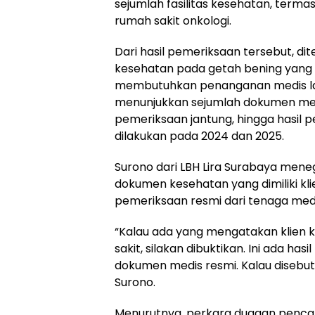
sejumlah fasilitas kesehatan, terma
rumah sakit onkologi.
Dari hasil pemeriksaan tersebut, 
kesehatan pada getah bening yang h
membutuhkan penanganan medis lan
menunjukkan sejumlah dokumen medis
pemeriksaan jantung, hingga hasil 
dilakukan pada 2024 dan 2025.
Surono dari LBH Lira Surabaya men
dokumen kesehatan yang dimiliki kl
pemeriksaan resmi dari tenaga med
“Kalau ada yang mengatakan klien k
sakit, silakan dibuktikan. Ini ada ha
dokumen medis resmi. Kalau disebut 
Surono.
Menurutnya, perkara dugaan pencab