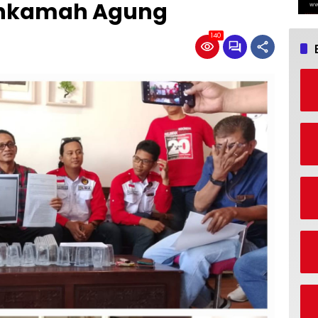
ahkamah Agung
140