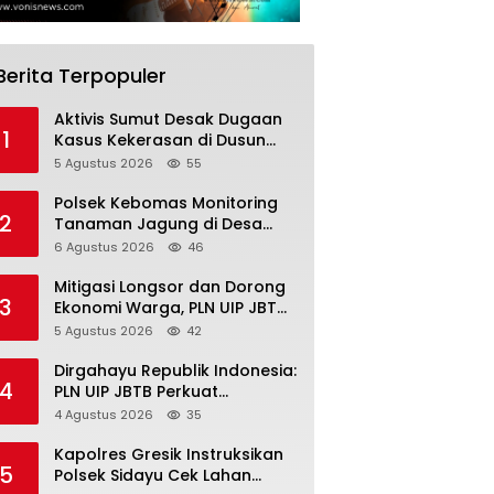
Berita Terpopuler
Aktivis Sumut Desak Dugaan
1
Kasus Kekerasan di Dusun
Balakka, Desa Gunung
5 Agustus 2026
55
Malintang Diusut Tuntas
Polsek Kebomas Monitoring
2
Tanaman Jagung di Desa
Kembangan, Perkuat
6 Agustus 2026
46
Dukungan Ketahanan Pangan
Nasional
Mitigasi Longsor dan Dorong
3
Ekonomi Warga, PLN UIP JBTB
Salurkan Bantuan Konservasi
5 Agustus 2026
42
4.000 Pohon Aren Genjah Asal
Aceh di Banyuwangi
Dirgahayu Republik Indonesia:
4
PLN UIP JBTB Perkuat
Kepemimpinan Perempuan
4 Agustus 2026
35
melalui Srikandi Movement
2026
Kapolres Gresik Instruksikan
5
Polsek Sidayu Cek Lahan