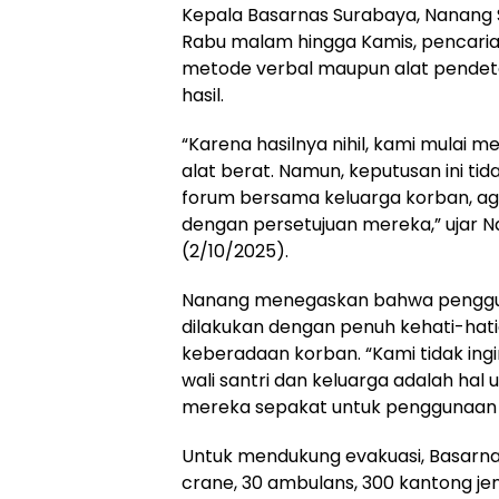
Kepala Basarnas Surabaya, Nanang S
Rabu malam hingga Kamis, pencar
metode verbal maupun alat pendet
hasil.
“Karena hasilnya nihil, kami mulai
alat berat. Namun, keputusan ini tid
forum bersama keluarga korban, ag
dengan persetujuan mereka,” ujar Na
(2/10/2025).
Nanang menegaskan bahwa penggun
dilakukan dengan penuh kehati-hat
keberadaan korban. “Kami tidak ing
wali santri dan keluarga adalah hal 
mereka sepakat untuk penggunaan a
Untuk mendukung evakuasi, Basarna
crane, 30 ambulans, 300 kantong je