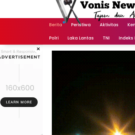
Langsung
ke
konten
Berita
Peristiwa
Aktivitas
Ke
Polri
Laka Lantas
TNI
Indeks 
×