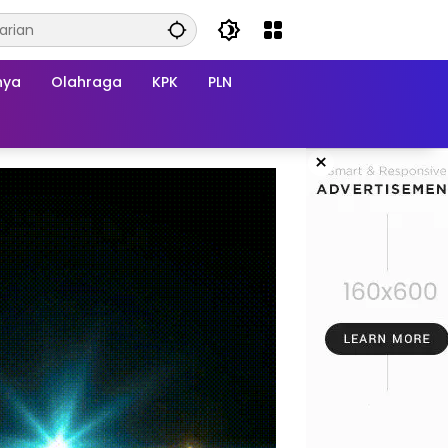
nya
Olahraga
KPK
PLN
×