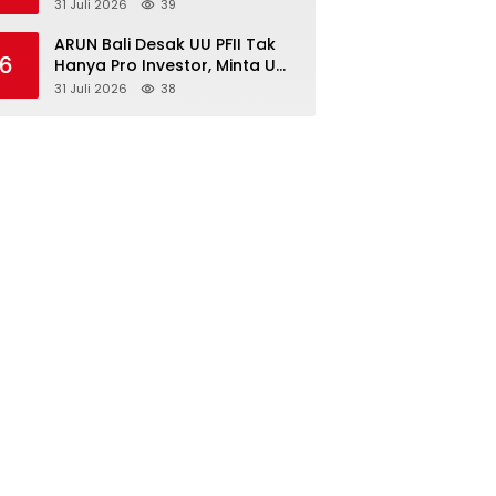
Surabaya Diimbau Perkuat
31 Juli 2026
39
Pembinaan dan Jaga
Kondusivitas
ARUN Bali Desak UU PFII Tak
6
Hanya Pro Investor, Minta UMP
Kawasan PFII Bertaraf
31 Juli 2026
38
Internasional