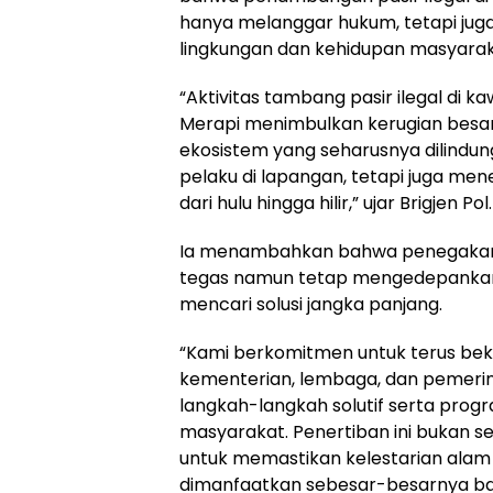
hanya melanggar hukum, tetapi ju
lingkungan dan kehidupan masyaraka
“Aktivitas tambang pasir ilegal di
Merapi menimbulkan kerugian besa
ekosistem yang seharusnya dilindun
pelaku di lapangan, tetapi juga mene
dari hulu hingga hilir,” ujar Brigjen Po
Ia menambahkan bahwa penegakan 
tegas namun tetap mengedepankan s
mencari solusi jangka panjang.
“Kami berkomitmen untuk terus be
kementerian, lembaga, dan pemeri
langkah-langkah solutif serta prog
masyarakat. Penertiban ini bukan s
untuk memastikan kelestarian alam
dimanfaatkan sebesar-besarnya bag