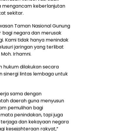
ga mengancam keberlanjutan
t sekitar.
 kawasan Taman Nasional Gunung
r bagi negara dan merusak
gi. Kami tidak hanya menindak
lusuri jaringan yang terlibat
l. Moh. Irhamni.
hukum dilakukan secara
inergi lintas lembaga untuk
kerja sama dengan
ntah daerah guna menyusun
ram pemulihan bagi
emata penindakan, tapi juga
 terjaga dan kekayaan negara
i kesejahteraan rakyat,”