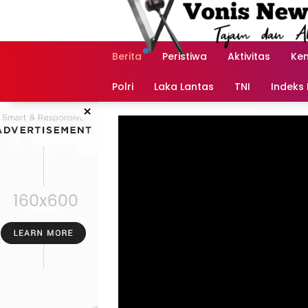
Langsung
ke
konten
Berita
Peristiwa
Aktivitas
Ke
Polri
Laka Lantas
TNI
Indeks 
×