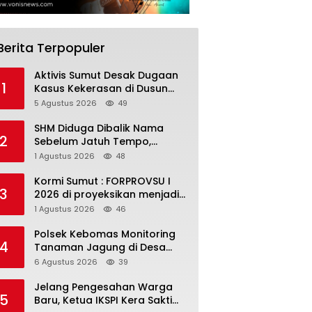
Berita Terpopuler
Aktivis Sumut Desak Dugaan
1
Kasus Kekerasan di Dusun
Balakka, Desa Gunung
5 Agustus 2026
49
Malintang Diusut Tuntas
SHM Diduga Dibalik Nama
2
Sebelum Jatuh Tempo,
Warga Gresik Gugat
1 Agustus 2026
48
Pengusaha Rokok dan
Somasi Kepala Desa
Kormi Sumut : FORPROVSU I
3
2026 di proyeksikan menjadi
ajang Festival Olahraga
1 Agustus 2026
46
Masyarakat dengan Pegiat
terbanyak di Indonesia
Polsek Kebomas Monitoring
4
Tanaman Jagung di Desa
Kembangan, Perkuat
6 Agustus 2026
39
Dukungan Ketahanan Pangan
Nasional
Jelang Pengesahan Warga
5
Baru, Ketua IKSPI Kera Sakti