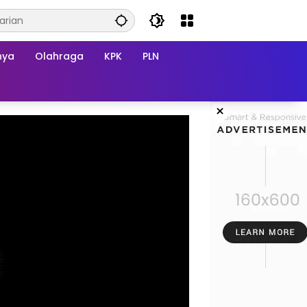
nya
Olahraga
KPK
PLN
×