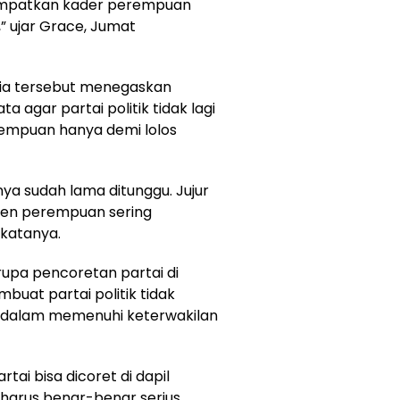
nempatkan kader perempuan
,” ujar Grace, Jumat
nesia tersebut menegaskan
agar partai politik tidak lagi
mpuan hanya demi lolos
ya sudah lama ditunggu. Jujur
rsen perempuan sering
 katanya.
upa pencoretan partai di
buat partai politik tidak
n dalam memenuhi keterwakilan
rtai bisa dicoret di dapil
 harus benar-benar serius