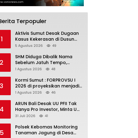
Berita Terpopuler
Aktivis Sumut Desak Dugaan
1
Kasus Kekerasan di Dusun
Balakka, Desa Gunung
5 Agustus 2026
49
Malintang Diusut Tuntas
SHM Diduga Dibalik Nama
2
Sebelum Jatuh Tempo,
Warga Gresik Gugat
1 Agustus 2026
48
Pengusaha Rokok dan
Somasi Kepala Desa
Kormi Sumut : FORPROVSU I
3
2026 di proyeksikan menjadi
ajang Festival Olahraga
1 Agustus 2026
46
Masyarakat dengan Pegiat
terbanyak di Indonesia
ARUN Bali Desak UU PFII Tak
4
Hanya Pro Investor, Minta UMP
Kawasan PFII Bertaraf
31 Juli 2026
41
Internasional
Polsek Kebomas Monitoring
5
Tanaman Jagung di Desa