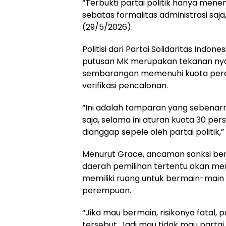
“Terbukti partai politik hanya me
sebatas formalitas administrasi saja
(29/5/2026).
Politisi dari Partai Solidaritas Indo
putusan MK merupakan tekanan nyata 
sembarangan memenuhi kuota pere
verifikasi pencalonan.
“Ini adalah tamparan yang sebenarn
saja, selama ini aturan kuota 30 pe
dianggap sepele oleh partai politik,”
Menurut Grace, ancaman sanksi ber
daerah pemilihan tertentu akan mem
memiliki ruang untuk bermain-mai
perempuan.
“Jika mau bermain, risikonya fatal, pa
tersebut. Jadi mau tidak mau partai