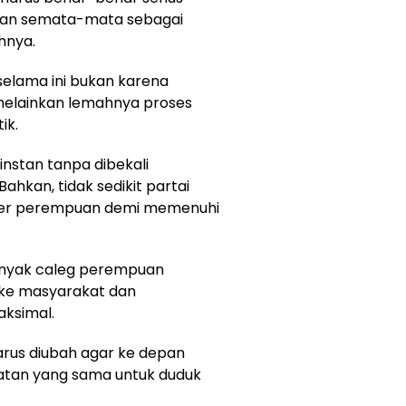
an semata-mata sebagai
hnya.
selama ini bukan karena
melainkan lemahnya proses
ik.
nstan tanpa dibekali
hkan, tidak sedikit partai
kader perempuan demi memenuhi
banyak caleg perempuan
g ke masyarakat dan
aksimal.
harus diubah agar ke depan
tan yang sama untuk duduk