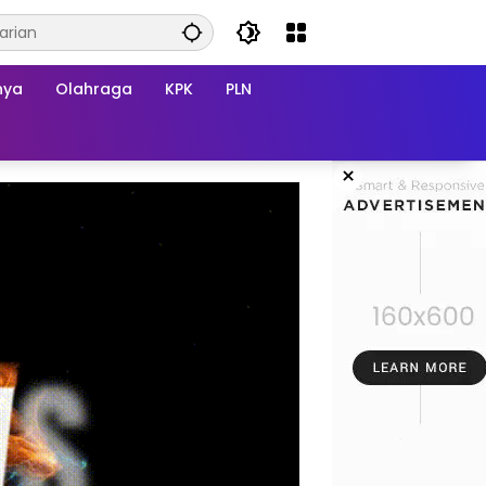
nya
Olahraga
KPK
PLN
×