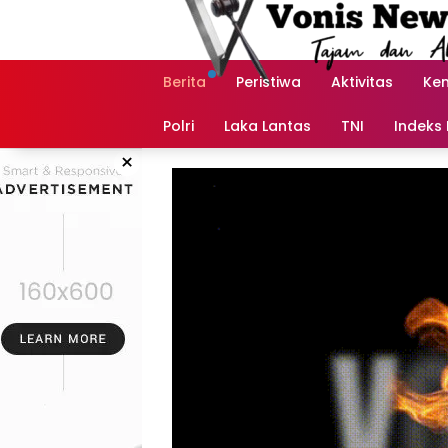
Langsung
ke
konten
Berita
Peristiwa
Aktivitas
Ke
Polri
Laka Lantas
TNI
Indeks 
×