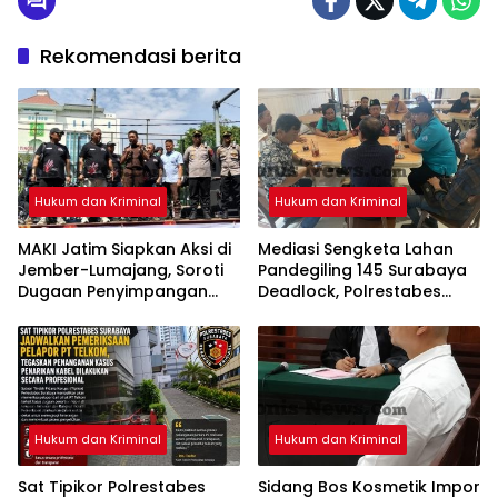
Rekomendasi berita
Hukum dan Kriminal
Hukum dan Kriminal
MAKI Jatim Siapkan Aksi di
Mediasi Sengketa Lahan
Jember-Lumajang, Soroti
Pandegiling 145 Surabaya
Dugaan Penyimpangan
Deadlock, Polrestabes
BPOPP dan Perjalanan
Imbau Kedua Pihak Jaga
Kepala Sekolah ke Jepang
Kamtibmas
Hukum dan Kriminal
Hukum dan Kriminal
Sat Tipikor Polrestabes
Sidang Bos Kosmetik Impor