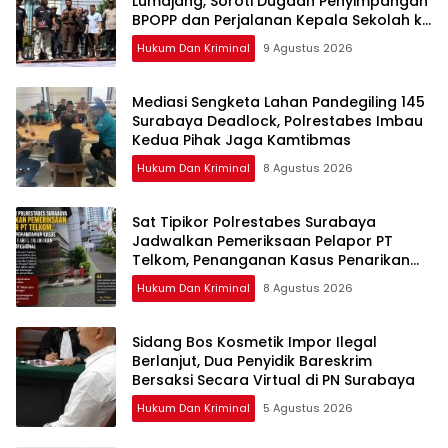
Lumajang, Soroti Dugaan Penyimpangan
BPOPP dan Perjalanan Kepala Sekolah ke
Jepang
Hukum Dan Kriminal
9 Agustus 2026
Mediasi Sengketa Lahan Pandegiling 145
Surabaya Deadlock, Polrestabes Imbau
Kedua Pihak Jaga Kamtibmas
Hukum Dan Kriminal
8 Agustus 2026
Sat Tipikor Polrestabes Surabaya
Jadwalkan Pemeriksaan Pelapor PT
Telkom, Penanganan Kasus Penarikan
Kabel Ditegaskan Profesional
Hukum Dan Kriminal
8 Agustus 2026
Sidang Bos Kosmetik Impor Ilegal
Berlanjut, Dua Penyidik Bareskrim
Bersaksi Secara Virtual di PN Surabaya
Hukum Dan Kriminal
5 Agustus 2026