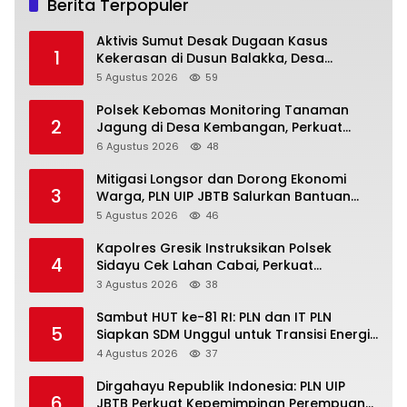
Berita Terpopuler
Aktivis Sumut Desak Dugaan Kasus
1
Kekerasan di Dusun Balakka, Desa
Gunung Malintang Diusut Tuntas
5 Agustus 2026
59
Polsek Kebomas Monitoring Tanaman
2
Jagung di Desa Kembangan, Perkuat
Dukungan Ketahanan Pangan Nasional
6 Agustus 2026
48
Mitigasi Longsor dan Dorong Ekonomi
3
Warga, PLN UIP JBTB Salurkan Bantuan
Konservasi 4.000 Pohon Aren Genjah Asal
5 Agustus 2026
46
Aceh di Banyuwangi
Kapolres Gresik Instruksikan Polsek
4
Sidayu Cek Lahan Cabai, Perkuat
Ketahanan Pangan dan Stabilitas Harga
3 Agustus 2026
38
Sambut HUT ke-81 RI: PLN dan IT PLN
5
Siapkan SDM Unggul untuk Transisi Energi
Lewat Pelatihan Energi Terbarukan bagi
4 Agustus 2026
37
Siswa SMA
Dirgahayu Republik Indonesia: PLN UIP
6
JBTB Perkuat Kepemimpinan Perempuan