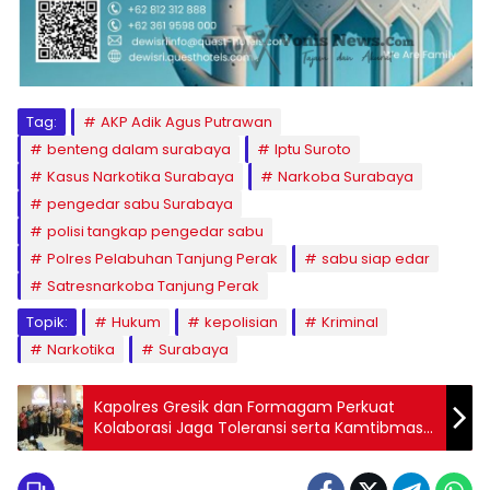
Tag:
AKP Adik Agus Putrawan
benteng dalam surabaya
Iptu Suroto
Kasus Narkotika Surabaya
Narkoba Surabaya
pengedar sabu Surabaya
polisi tangkap pengedar sabu
Polres Pelabuhan Tanjung Perak
sabu siap edar
Satresnarkoba Tanjung Perak
Topik:
Hukum
kepolisian
Kriminal
Narkotika
Surabaya
Kapolres Gresik dan Formagam Perkuat
Kolaborasi Jaga Toleransi serta Kamtibmas
di Kota Pudak