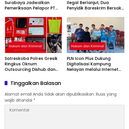
Surabaya Jadwalkan
Ilegal Berlanjut, Dua
Pemeriksaan Pelapor PT
Penyidik Bareskrim Bersaksi
Telkom, Penanganan
Secara Virtual di PN
Kasus Penarikan Kabel
Surabaya
Ditegaskan Profesional
Hukum dan Kriminal
Hukum dan Kriminal
Satreskoba Polres Gresik
PLN Icon Plus Dukung
Ringkus Oknum
Digitalisasi Kampung
Outsourcing Dishub dan
Nelayan melalui Internet
Rekannya, Diduga Edarkan
Gratis di Desa Nelayan
Sabu Jaringan Bangkalan
Rajatama
Tinggalkan Balasan
Alamat email Anda tidak akan dipublikasikan.
Ruas yang
wajib ditandai
*