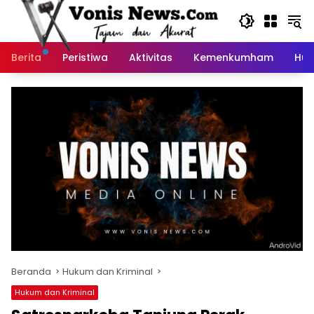
Langsung
ke
konten
Berita
Peristiwa
Aktivitas
Kemenkumham
Huk
Beranda
Hukum dan Kriminal
Hukum dan Kriminal