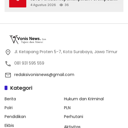
melalui Srikandi Movement 2026
4 Agustus 2026
36
Jl. Ketapang Proten 5-7, Kota Surabaya, Jawa Timur
081 931 595 559
redaksivonisnews@gmail.com
Kategori
Berita
Hukum dan Kriminal
Polri
PLN
Pendidikan
Perhutani
Ekbis
Aktivitas